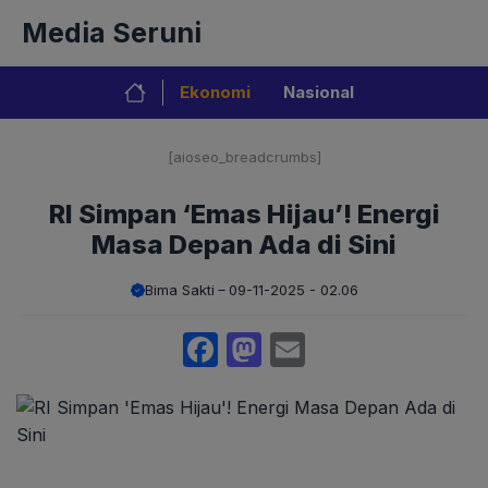
Langsung
Media Seruni
ke
isi
Ekonomi
Nasional
[aioseo_breadcrumbs]
RI Simpan ‘Emas Hijau’! Energi
Masa Depan Ada di Sini
Bima Sakti
09-11-2025 - 02.06
Facebook
Mastodon
Email