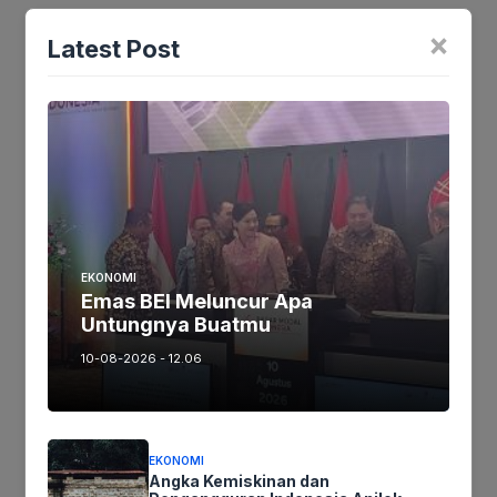
sama ekonomi masa depan.
×
Latest Post
Jika keberatan atau harus diedit baik
Artikel maupun foto Silahkan
Laporkan!
Terima Kasih
Tags:
EKONOMI
Emas BEI Meluncur Apa
Untungnya Buatmu
Ikutikami :
10-08-2026 - 12.06
Tinggalkan komentar
EKONOMI
Komentar
Angka Kemiskinan dan