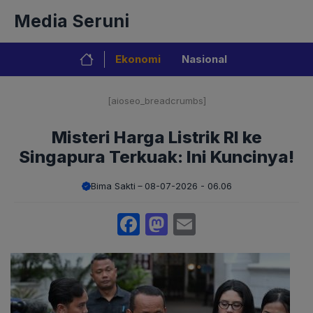
Langsung
Media Seruni
ke
isi
Ekonomi
Nasional
[aioseo_breadcrumbs]
Misteri Harga Listrik RI ke
Singapura Terkuak: Ini Kuncinya!
Bima Sakti
08-07-2026 - 06.06
Facebook
Mastodon
Email