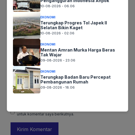
Pengangguran Indonesia Anjlok
10-08-2026 - 06.06
EKONOMI
Terungkap Progres Tol Japek II
Selatan Bikin Kaget
10-08-2026 - 02.06
EKONOMI
Mentan Amran Murka Harga Beras
Tak Wajar
Nama
09-08-2026 - 23.06
EKONOMI
Surel
Terungkap Badan Baru Percepat
Pembangunan Rumah
09-08-2026 - 18.06
Situs
web
Simpan nama, email, dan situs web saya pada peramban ini
untuk komentar saya berikutnya.