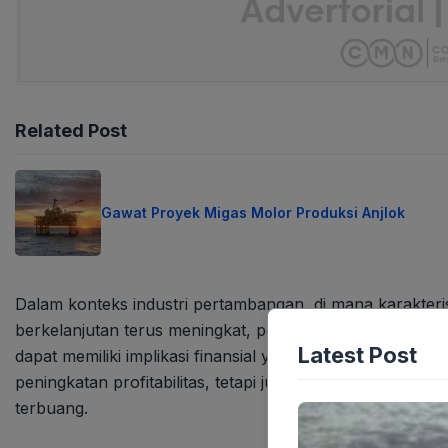
Related Post
Gawat Proyek Migas Molor Produksi Anjlok
Dalam konteks industri pertambangan, di mana karakteris
berkelanjutan terus meningkat, peningkatan sekecil apa 
Latest Post
dapat memiliki implikasi finansial yang luar biasa. Setia
peningkatan profitabilitas, tetapi juga optimalisasi pem
terbuang.