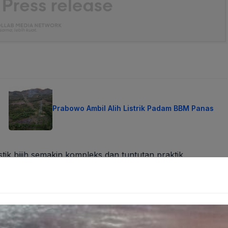
Prabowo Ambil Alih Listrik Padam BBM Panas
tik bijih semakin kompleks dan tuntutan praktik
pun dalam tingkat perolehan mineral (mineral recovery)
p persentase tambahan recovery berarti tidak hanya
anfaatan sumber daya dan minimisasi mineral berharga yang