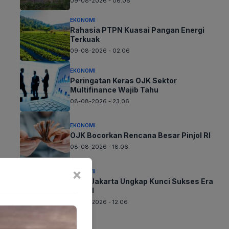
09-08-2026 - 06.06
EKONOMI
Rahasia PTPN Kuasai Pangan Energi
Terkuak
09-08-2026 - 02.06
EKONOMI
Peringatan Keras OJK Sektor
Multifinance Wajib Tahu
08-08-2026 - 23.06
EKONOMI
OJK Bocorkan Rencana Besar Pinjol RI
08-08-2026 - 18.06
×
EKONOMI
Bank Jakarta Ungkap Kunci Sukses Era
Digital
08-08-2026 - 12.06