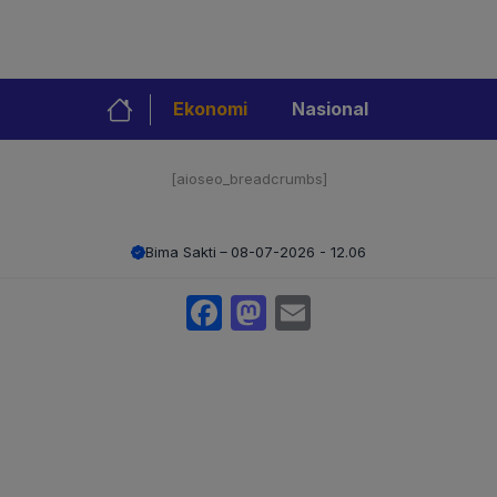
Ekonomi
Nasional
[aioseo_breadcrumbs]
Bima Sakti
08-07-2026 - 12.06
Facebook
Mastodon
Email