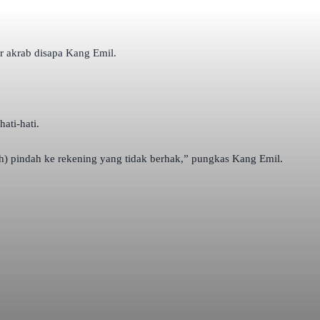
r akrab disapa Kang Emil.
ati-hati.
) pindah ke rekening yang tidak berhak,” pungkas Kang Emil.