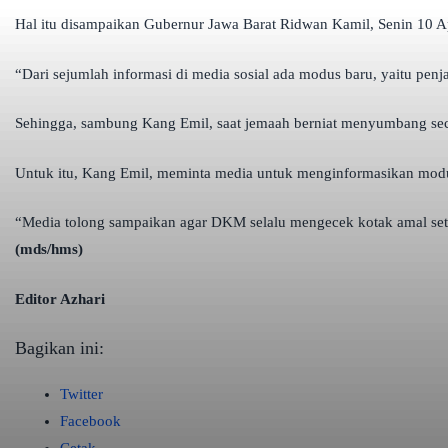
Hal itu disampaikan Gubernur Jawa Barat Ridwan Kamil, Senin 10 A
“Dari sejumlah informasi di media sosial ada modus baru, yaitu pe
Sehingga, sambung Kang Emil, saat jemaah berniat menyumbang secar
Untuk itu, Kang Emil, meminta media untuk menginformasikan modus
“Media tolong sampaikan agar DKM selalu mengecek kotak amal seti
(mds/hms)
Editor Azhari
Bagikan ini:
Twitter
Facebook