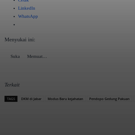
Cetak
LinkedIn
WhatsApp
Menyukai ini:
Suka
Memuat…
Terkait
TAGS
DKM di Jabar
Modus Baru kejahatan
Pendopo Gedung Pakuan
Bagikan