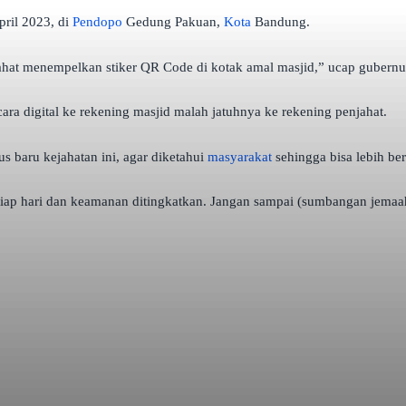
pril 2023, di
Pendopo
Gedung Pakuan,
Kota
Bandung.
njahat menempelkan stiker QR Code di kotak amal masjid,” ucap gubernu
a digital ke rekening masjid malah jatuhnya ke rekening penjahat.
 baru kejahatan ini, agar diketahui
masyarakat
sehingga bisa lebih berh
ap hari dan keamanan ditingkatkan. Jangan sampai (sumbangan jemaah