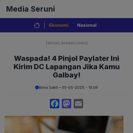
Langsung
Media Seruni
ke
isi
Ekonomi
Nasional
[aioseo_breadcrumbs]
Waspada! 4 Pinjol Paylater Ini
Kirim DC Lapangan Jika Kamu
Galbay!
Bima Sakti
05-05-2025 - 19.06
Facebook
Mastodon
Email