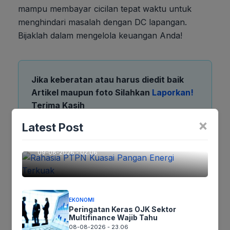
mampu membayar cicilan tepat waktu untuk
menghindari masalah dengan DC lapangan.
Bijaklah dalam mengelola keuangan Anda!
Jika keberatan atau harus diedit baik
Artikel maupun foto Silahkan
Laporkan!
Terima Kasih
EKONOMI
×
Latest Post
Rahasia PTPN Kuasai Pangan
Energi Terkuak
Tags:
09-08-2026 - 02.06
Ikutikami :
EKONOMI
Peringatan Keras OJK Sektor
Multifinance Wajib Tahu
08-08-2026 - 23.06
Tinggalkan komentar