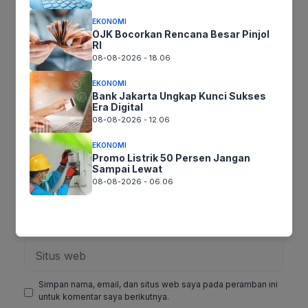
Komentar
EKONOMI
OJK Bocorkan Rencana Besar Pinjol
RI
08-08-2026 - 18.06
EKONOMI
Bank Jakarta Ungkap Kunci Sukses
Era Digital
08-08-2026 - 12.06
EKONOMI
Promo Listrik 50 Persen Jangan
Sampai Lewat
Nama
08-08-2026 - 06.06
Surel
Situs
web
Simpan nama, email, dan situs web saya pada peramban ini
untuk komentar saya berikutnya.