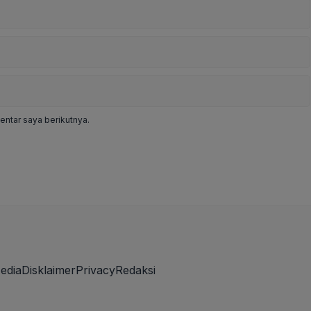
ntar saya berikutnya.
edia
Disklaimer
Privacy
Redaksi