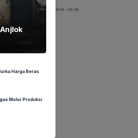
Panas
09-08-2026 - 06.06
Anjlok
urka Harga Beras
gas Molor Produksi