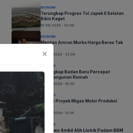
EKONOMI
Terungkap Progres Tol Japek II Selatan
Bikin Kaget
10-08-2026 - 02.06
EKONOMI
Mentan Amran Murka Harga Beras Tak
Wajar
×
09-08-2026 - 23.06
EKONOMI
Terungkap Badan Baru Percepat
Pembangunan Rumah
09-08-2026 - 18.06
EKONOMI
Gawat Proyek Migas Molor Produksi
Anjlok
09-08-2026 - 12.06
EKONOMI
Prabowo Ambil Alih Listrik Padam BBM