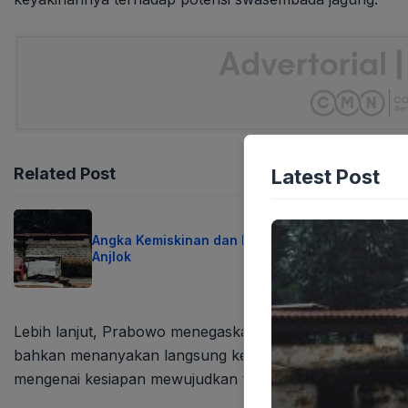
Related Post
Latest Post
Angka Kemiskinan dan Pengangguran Indonesia
Anjlok
Lebih lanjut, Prabowo menegaskan ambisinya untuk men
bahkan menanyakan langsung kepada Menteri Pertanian 
mengenai kesiapan mewujudkan target tersebut.