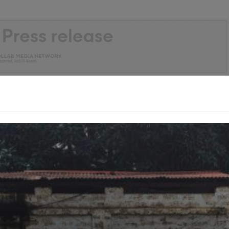
Terungkap Progres Tol Japek II Selatan Bikin
Kaget
ghentikan impor jagung sepenuhnya pada tahun 2026. Ia
Andi Amran Sulaiman dan Kapolri Listyo Sigit Prabowo