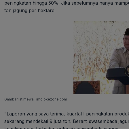
peningkatan hingga 50%. Jika sebelumnya hanya mampu
ton jagung per hektare.
Gambar Istimewa : img.okezone.com
"Laporan yang saya terima, kuartal I peningkatan produk
sekarang mendekati 9 juta ton. Berarti swasembada jagu
keyakinannya terhadap potensi swasembada jagung.