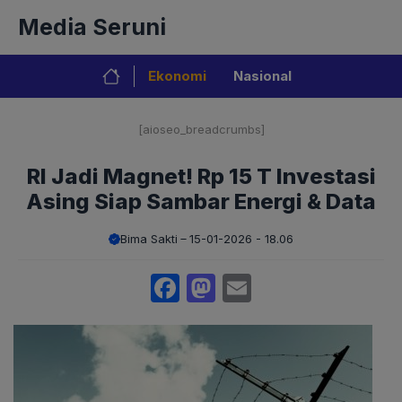
Langsung
Media Seruni
ke
isi
Ekonomi
Nasional
[aioseo_breadcrumbs]
RI Jadi Magnet! Rp 15 T Investasi
Asing Siap Sambar Energi & Data
Bima Sakti
15-01-2026 - 18.06
Facebook
Mastodon
Email