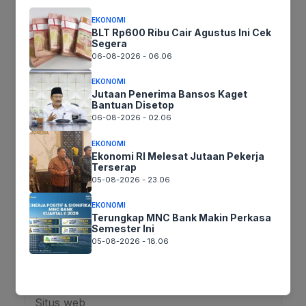
EKONOMI
BLT Rp600 Ribu Cair Agustus Ini Cek
Segera
Tinggalkan komentar
06-08-2026 - 06.06
Komentar
EKONOMI
Jutaan Penerima Bansos Kaget
Bantuan Disetop
06-08-2026 - 02.06
EKONOMI
Ekonomi RI Melesat Jutaan Pekerja
Terserap
05-08-2026 - 23.06
EKONOMI
Nama
Terungkap MNC Bank Makin Perkasa
Semester Ini
05-08-2026 - 18.06
Surel
Situs