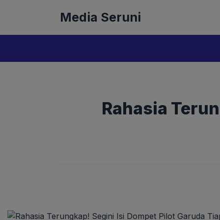
Langsung
Media Seruni
ke
isi
Rahasia Terung