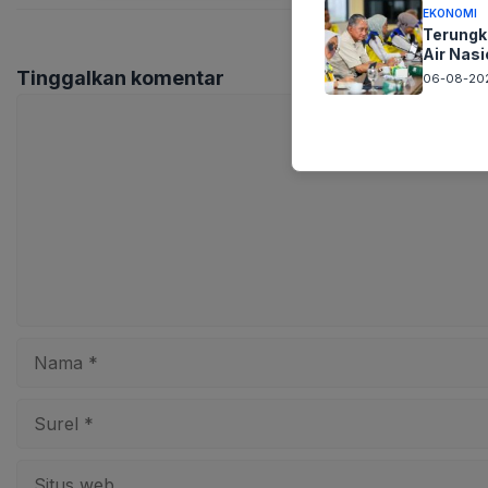
EKONOMI
Terungk
Air Nasi
Tinggalkan komentar
06-08-202
Komentar
Nama
Surel
Situs