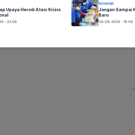
EKONOMI
ap Upaya Heroik Atasi Krisis
Jangan Sampai K
onal
Baru
6 - 23.06
06-08-2026 - 18.06