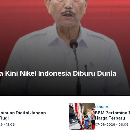
rbadan lebar (wide body) biasanya menerima gaji lebih
at berbadan sempit (narrow body).
garuh pada besaran gaji.
n terkait gaji dan tunjangan juga menjadi faktor penentu.
arkan prospek penghasilan yang menjanjikan, sebanding
a Kini Nikel Indonesia Diburu Dunia
un foto Silahkan
Laporkan!
Terima Kasih
EKONOMI
nipuan Digital Jangan
BBM Pertamina T
Rugi
Harga Terbaru
6 - 12.06
07-08-2026 - 06.06