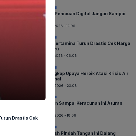
EKONOMI
Awas Penipuan Digital Jangan Sampai
Rugi
07-08-2026 - 12.06
EKONOMI
BBM Pertamina Turun Drastis Cek Harga
Terbaru
07-08-2026 - 06.06
EKONOMI
Terungkap Upaya Heroik Atasi Krisis Air
Nasional
06-08-2026 - 23.06
EKONOMI
Jangan Sampai Keracunan Ini Aturan
Baru
06-08-2026 - 18.06
urun Drastis Cek
EKONOMI
Whoosh Pindah Tangan Ini Dalang