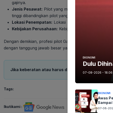
gajinya.
Jenis Pesawat:
Pilot yang menerbangkan pesawat be
tinggi dibandingkan pilot yang menerbangkan pesaw
Lokasi Penempatan:
Lokasi penempatan juga berpen
Kebijakan Perusahaan:
Kebijakan internal perusahaa
Dengan demikian, profesi pilot Garuda Indonesia menaw
dengan tanggung jawab besar yang diemban.
EKONOMI
Dulu Dihin
Jika keberatan atau harus diedit baik Artikel maup
07-08-2026 - 18.06
Tags:
EKONOMI
Awas Pe
Sampai 
Ikutikami :
07-08-202