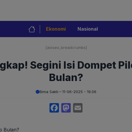
Ekonomi
Nasional
[aioseo_breadcrumbs]
kap! Segini Isi Dompet Pi
Bulan?
Bima Sakti
11-06-2025 - 19.06
Facebook
Mastodon
Email