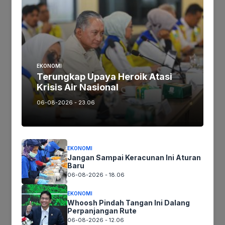
Ikutikami :
EKONOMI
Terungkap Upaya Heroik Atasi
Tinggalkan komentar
Krisis Air Nasional
Komentar
06-08-2026 - 23.06
EKONOMI
Jangan Sampai Keracunan Ini Aturan
Baru
06-08-2026 - 18.06
EKONOMI
Nama
Whoosh Pindah Tangan Ini Dalang
Perpanjangan Rute
06-08-2026 - 12.06