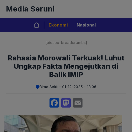
Langsung
Media Seruni
ke
isi
Ekonomi
Nasional
[aioseo_breadcrumbs]
Rahasia Morowali Terkuak! Luhut
Ungkap Fakta Mengejutkan di
Balik IMIP
Bima Sakti
01-12-2025 - 18.06
Facebook
Mastodon
Email