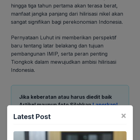
hingga tiga tahun pertama akan terasa berat,
manfaat jangka panjang dari hilirisasi nikel akan
sangat signifikan bagi perekonomian Indonesia.
Pernyataan Luhut ini memberikan perspektif
baru tentang latar belakang dan tujuan
pembangunan IMIP, serta peran penting
Tiongkok dalam mewujudkan ambisi hilirisasi
Indonesia.
Jika keberatan atau harus diedit baik
Artikel maupun foto Silahkan
Laporkan!
Terima Kasih
×
Latest Post
Tags: