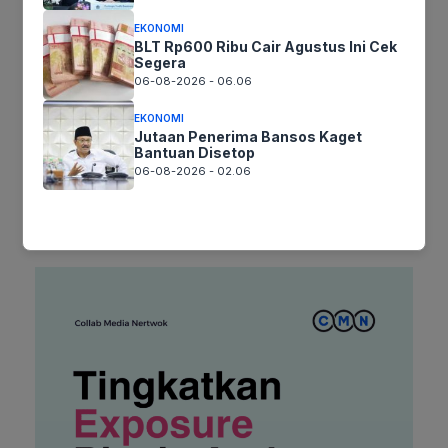
Surel
EKONOMI
BLT Rp600 Ribu Cair Agustus Ini Cek
Segera
Situs
06-08-2026 - 06.06
web
EKONOMI
Simpan nama, email, dan situs web saya pada peramban ini
Jutaan Penerima Bansos Kaget
untuk komentar saya berikutnya.
Bantuan Disetop
06-08-2026 - 02.06