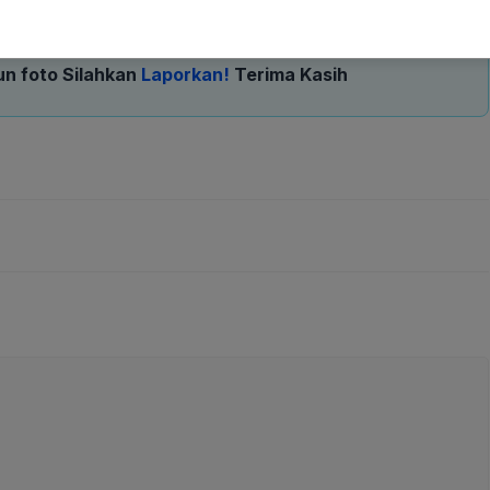
un foto Silahkan
Laporkan!
Terima Kasih