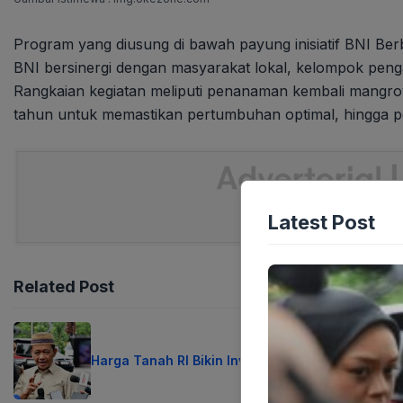
Program yang diusung di bawah payung inisiatif BNI Berb
BNI bersinergi dengan masyarakat lokal, kelompok penga
Rangkaian kegiatan meliputi penanaman kembali mangrove
tahun untuk memastikan pertumbuhan optimal, hingga p
Latest Post
Related Post
Harga Tanah RI Bikin Investor Kabur ke Vietnam