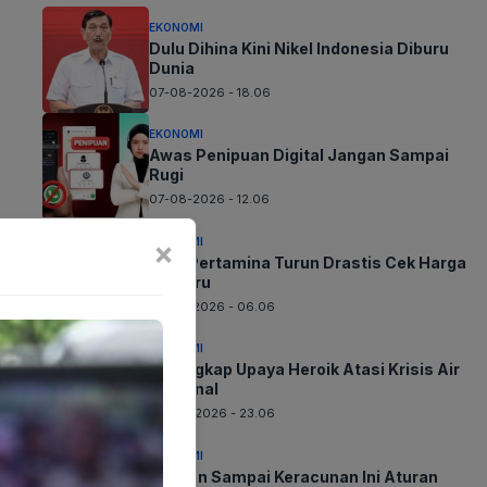
EKONOMI
Dulu Dihina Kini Nikel Indonesia Diburu
Dunia
07-08-2026 - 18.06
EKONOMI
Awas Penipuan Digital Jangan Sampai
Rugi
07-08-2026 - 12.06
×
EKONOMI
BBM Pertamina Turun Drastis Cek Harga
Terbaru
07-08-2026 - 06.06
EKONOMI
Terungkap Upaya Heroik Atasi Krisis Air
Nasional
06-08-2026 - 23.06
EKONOMI
Jangan Sampai Keracunan Ini Aturan