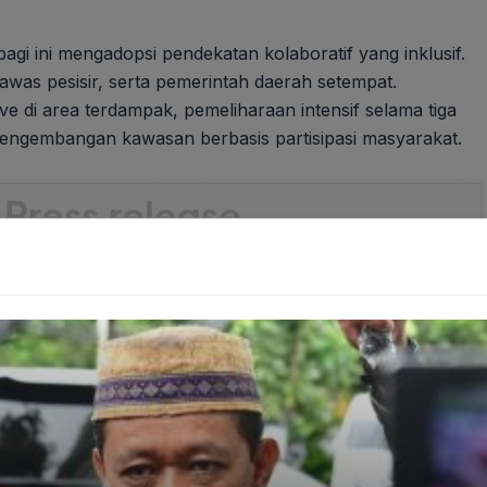
agi ini mengadopsi pendekatan kolaboratif yang inklusif.
was pesisir, serta pemerintah daerah setempat.
 di area terdampak, pemeliharaan intensif selama tiga
engembangan kawasan berbasis partisipasi masyarakat.
Dulu Dihina Kini Nikel Indonesia Diburu Dunia