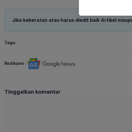
Jika keberatan atau harus diedit baik Artikel maup
Tags:
Ikutikami :
Tinggalkan komentar
Komentar