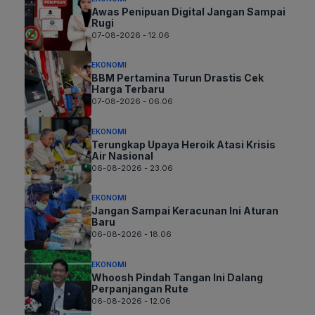
Awas Penipuan Digital Jangan Sampai
Rugi
07-08-2026 - 12.06
EKONOMI
BBM Pertamina Turun Drastis Cek
Harga Terbaru
07-08-2026 - 06.06
EKONOMI
Terungkap Upaya Heroik Atasi Krisis
Air Nasional
06-08-2026 - 23.06
EKONOMI
Jangan Sampai Keracunan Ini Aturan
Baru
06-08-2026 - 18.06
EKONOMI
Whoosh Pindah Tangan Ini Dalang
Perpanjangan Rute
06-08-2026 - 12.06