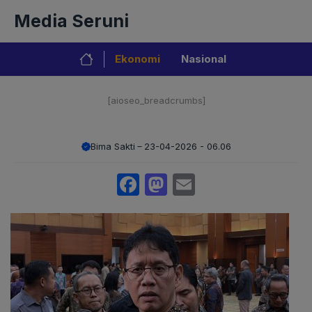
Langsung
Media Seruni
ke
isi
Ekonomi
Nasional
[aioseo_breadcrumbs]
Bima Sakti
23-04-2026 - 06.06
Facebook
Mastodon
Email