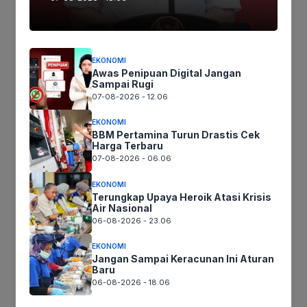
Tags:
EKONOMI
Ikutikami :
Awas Penipuan Digital Jangan
Sampai Rugi
07-08-2026 - 12.06
EKONOMI
Tinggalkan komentar
BBM Pertamina Turun Drastis Cek
Komentar
Harga Terbaru
07-08-2026 - 06.06
EKONOMI
Terungkap Upaya Heroik Atasi Krisis
Air Nasional
06-08-2026 - 23.06
EKONOMI
Jangan Sampai Keracunan Ini Aturan
Baru
06-08-2026 - 18.06
Nama