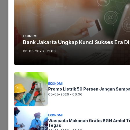
EKONOMI
Bank Jakarta Ungkap Kunci Sukses Era Di
Redaksi
08-08-2026 - 12.06
https://mediaseruni.co.id/
EKONOMI
Promo Listrik 50 Persen Jangan Sampa
BERITA TERKINI
08-08-2026 - 06.06
Desa Terbanyak Kandang Ayam Tak Bermanfaat,
Diduga Kuat Rugikan Keuangan Negara
EKONOMI
Waspada Makanan Gratis BGN Ambil T
UNCATEGORIZED
Tegas
Oktober 27, 2022