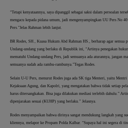
“Tetapi kenyataannya, saya dipanggil sebagai saksi dalam persoalan ters
mengacu kepada pidana umum, jadi mengenyampingkan UU Pers No 40
Pers.”Jelas Rahman lebih lanjut.
BR Rodes, SH., Kuasa Hukum Abd Rahman HS., berharap agar semua p
Undang-undang yang berlaku di Republik ini, “Artinya penegakan huku
mematuhi Undang-undang Pers, jadi semuanya ada aturannya, jangan mai
semuanya sudah ada rambu-rambunya.”Tegas Rodes.
Selain U-U Pers, menurut Rodes juga ada SK tiga Menteri, yaitu Mentr
Kejaksaan Agung, dan Kapolri, yang mengatakan bahwa tidak setiap pe
harus ditersangkakan. Bisa juga dilakukan mediasi terlebih dahulu.” Arti
dipenjarakan sesuai (KUHP) yang berlaku.” Jelasnya.
Rodes menyampaikan bahwa dirinya sangat mendukung langkah yang sud
kliennya, melapor ke Propam Polda Kalbar. “Supaya hal ini segera di tin