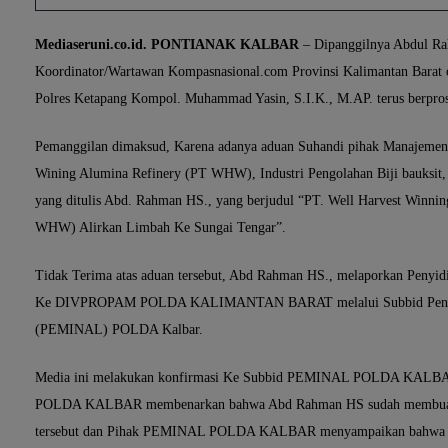
Mediaseruni.co.id. PONTIANAK KALBAR
– Dipanggilnya Abdul R
Koordinator/Wartawan Kompasnasional.com Provinsi Kalimantan Barat 
Polres Ketapang Kompol. Muhammad Yasin, S.I.K., M.AP. terus berpros
Pemanggilan dimaksud, Karena adanya aduan Suhandi pihak Manajemen
Wining Alumina Refinery (PT WHW), Industri Pengolahan Biji bauksit, 
yang ditulis Abd. Rahman HS., yang berjudul “PT. Well Harvest Winni
WHW) Alirkan Limbah Ke Sungai Tengar”.
Tidak Terima atas aduan tersebut, Abd Rahman HS., melaporkan Penyidi
Ke DIVPROPAM POLDA KALIMANTAN BARAT melalui Subbid Penga
(PEMINAL) POLDA Kalbar.
Media ini melakukan konfirmasi Ke Subbid PEMINAL POLDA KALB
POLDA KALBAR membenarkan bahwa Abd Rahman HS sudah membuat 
tersebut dan Pihak PEMINAL POLDA KALBAR menyampaikan bahwa d