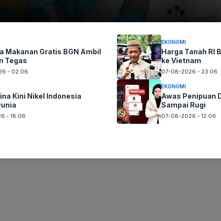
6
EKONOMI
 Makanan Gratis BGN Ambil
Harga Tanah RI B
n Tegas
ke Vietnam
6 - 02.06
07-08-2026 - 23.06
 Jatikusumo Setiap Bulan 7 Sya’ban
EKONOMI
ina Kini Nikel Indonesia
Awas Penipuan D
Dunia
Sampai Rugi
6 - 18.06
07-08-2026 - 12.06