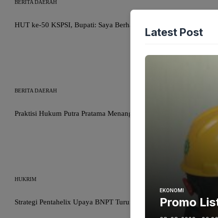
BERITA DAERAH
HUT ke-50 KSPSI, Bupati: Saya Berharap KSPSI Menjadi Solusi 
Latest Post
BERITA DAERAH
Praktisi Hukum Putra Pratama Menanggapi Panggilan Susulan Dar
HUKRIM
EKONOMI
Promo Lis
Strategi Pentahelix Upaya BNPT Turunkan Potensi Terorisme