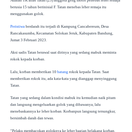
Adalah TK alias Tatan (23) anggota geng motor penebas leher remaja
berusia 15 tahun berinisial F. Tatan menebas leher remaja itu
menggunakan golok.
Peristiwa
berdarah itu terjadi di Kampung Cancabereum, Desa
Rancakasumba, Kecamatan Solokan Jeruk, Kabupaten Bandung,
Jumat 3 Februari 2023.
Aksi sadis Tatan berawal saat dirinya yang sedang mabuk meminta
rokok kepada korban.
Lalu, korban memberikan 10
batang
rokok kepada Tatan. Saat
memberikan rokok itu, ada kata-kata yang dianggap menyinggung
Tatan.
Tatan yang sedang dalam kondisi mabuk itu kemudian naik pitam
dan langsung mengeluarkan golok yang dibawanya, lalu
menebaskannya ke leher korban. Korbanpun langsung tersungkur,
bersimbah darah dan tewas.
“Pelaku membacokan goloknya ke leher bagian belakang korban.