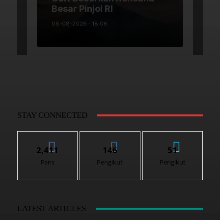
STAY CONNECTED
2,411
146
51
Fans
Pengikut
Pengikut
LATEST ARTICLES