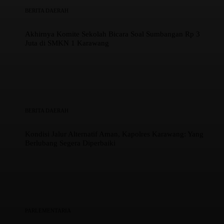
BERITA DAERAH
Akhirnya Komite Sekolah Bicara Soal Sumbangan Rp 3
Juta di SMKN 1 Karawang
BERITA DAERAH
Kondisi Jalur Alternatif Aman, Kapolres Karawang: Yang
Berlubang Segera Diperbaiki
PARLEMENTARIA