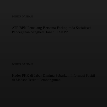
BERITA DAERAH
ATR/BPN Pemalang Bersama Forkopimda Sosialisasi
Pencegahan Sengketa Tanah SPSKPP
BERITA DAERAH
Kader PKK di Jabar Diminta Sebarkan Informasi Positif
di Medsos Terkait Pembangunan