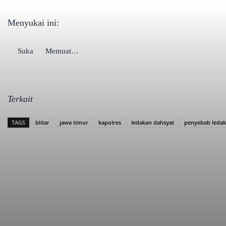
Menyukai ini:
Suka
Memuat…
Terkait
TAGS
blitar
jawa timur
kapolres
ledakan dahsyat
penyebab ledak
Bagikan