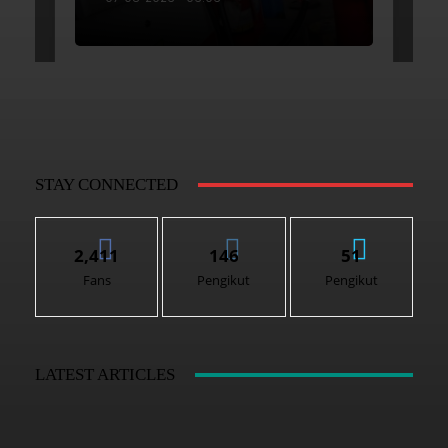
STAY CONNECTED
2,411
146
51
Fans
Pengikut
Pengikut
LATEST ARTICLES