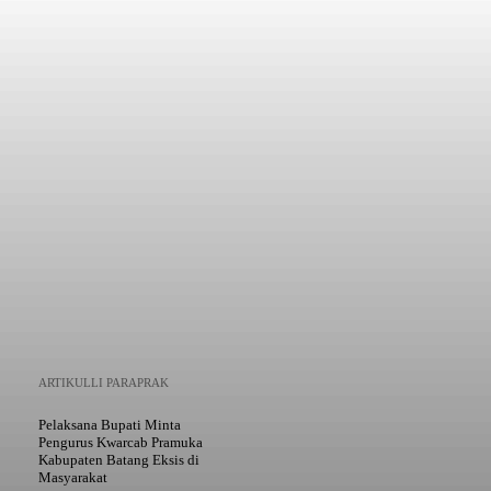
Mencetak
Copy URL
ARTIKULLI PARAPRAK
Pelaksana Bupati Minta
Pengurus Kwarcab Pramuka
Kabupaten Batang Eksis di
Masyarakat