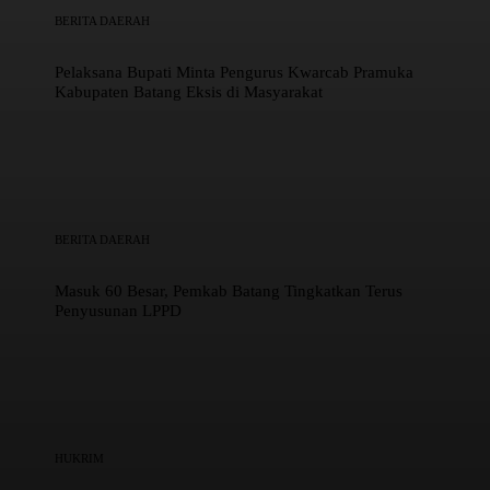
BERITA DAERAH
Pelaksana Bupati Minta Pengurus Kwarcab Pramuka
Kabupaten Batang Eksis di Masyarakat
BERITA DAERAH
Masuk 60 Besar, Pemkab Batang Tingkatkan Terus
Penyusunan LPPD
HUKRIM