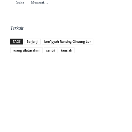
Suka
Memuat…
Terkait
TAGS
Barjanji
Jam’iyyah Ranting Gintung Lor
ruang silaturahmi
santri
tausiah
Facebook