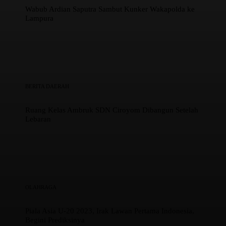
Wabub Ardian Saputra Sambut Kunker Wakapolda ke
Lampura
BERITA DAERAH
Ruang Kelas Ambruk SDN Ciroyom Dibangun Setelah
Lebaran
OLAHRAGA
Piala Asia U-20 2023, Irak Lawan Pertama Indonesia,
Begini Prediksinya