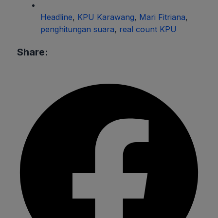
Headline
,
KPU Karawang
,
Mari Fitriana
,
penghitungan suara
,
real count KPU
Share: