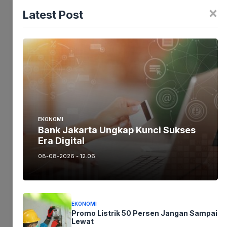
×
Latest Post
Berita
,
PLN
Dirut PLN Pastikan 1.299 SPKLU Jalur
EKONOMI
Bank Jakarta Ungkap Kunci Sukses
Mudik Lebaran 2024 Siaga
Era Digital
08-08-2026 - 12.06
April 9, 2024
4:15 am
EKONOMI
Promo Listrik 50 Persen Jangan Sampai
Lewat