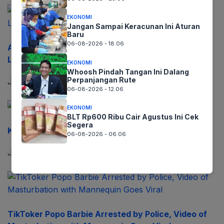
EKONOMI
Jangan Sampai Keracunan Ini Aturan
Baru
06-08-2026 - 18.06
Anak Perempuan Dibawah Umur Nyaris Digilir 3 Laki
Laki di Bontotiro
EKONOMI
Whoosh Pindah Tangan Ini Dalang
Perpanjangan Rute
Juli 2, 2023
06-08-2026 - 12.06
EKONOMI
BLT Rp600 Ribu Cair Agustus Ini Cek
Segera
Kids, Ini Tips Belajar di Masa Liburan
06-08-2026 - 06.06
Juni 30, 2023
TikToker Popo Barbie Arrested by Police, Video of