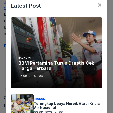
Juni 26, 2023
×
Latest Post
0
Mediaseruni.co.id, KARAWANG – PLN terus berupaya
untuk meningkatkan produktifitas dan pelayanan,
sejalan dengan semangat transformasi PLN pada
aspirasi Customer Focused….
Read more
EKONOMI
BBM Pertamina Turun Drastis Cek
Harga Terbaru
07-08-2026 - 06.06
Trending
Comments
EKONOMI
Terungkap Upaya Heroik Atasi Krisis
Latest
Air Nasional
06-08-2026 - 23.06