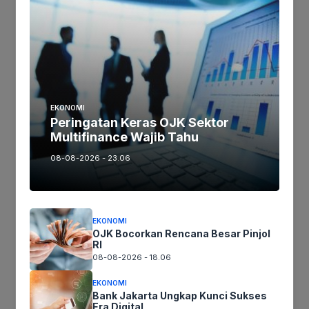
Tinggalkan Balasan
Alamat email Anda tidak akan dipublikasikan.
Ruas yang wajib ditandai
*
EKONOMI
Komentar
*
Peringatan Keras OJK Sektor
Multifinance Wajib Tahu
08-08-2026 - 23.06
EKONOMI
OJK Bocorkan Rencana Besar Pinjol
RI
08-08-2026 - 18.06
EKONOMI
Bank Jakarta Ungkap Kunci Sukses
Era Digital