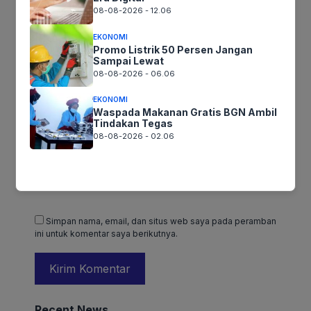
Nama
*
08-08-2026 - 12.06
EKONOMI
Promo Listrik 50 Persen Jangan
Sampai Lewat
08-08-2026 - 06.06
Email
*
EKONOMI
Waspada Makanan Gratis BGN Ambil
Tindakan Tegas
08-08-2026 - 02.06
Situs Web
Simpan nama, email, dan situs web saya pada peramban
ini untuk komentar saya berikutnya.
Recent News