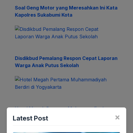
Soal Geng Motor yang Meresahkan Ini Kata
Kapolres Sukabumi Kota
Disdikbud Pemalang Respon Cepat Laporan
Warga Anak Putus Sekolah
Hotel Megah Pertama Muhammadiyah
×
Berdiri di Yogyakarta
Latest Post