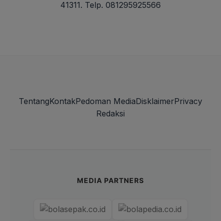
41311. Telp. 081295925566
Tentang
Kontak
Pedoman Media
Disklaimer
Privacy
Redaksi
MEDIA PARTNERS