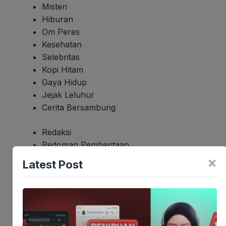
Misteri
Hiburan
Om Peres
Kesehatan
Selebritas
Kopi Hitam
Gaya Hidup
Jejak Leluhur
Cerita Bersambung
Redaksi
Pedoman Pemberitaan
Info Iklan
×
Latest Post
Privacy Policy