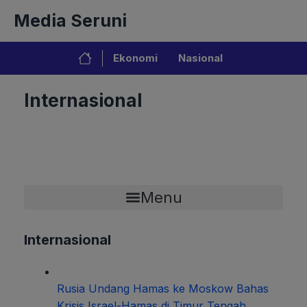
Langsung
Media Seruni
ke
isi
Ekonomi
Nasional
Internasional
Menu
Internasional
Rusia Undang Hamas ke Moskow Bahas
Krisis Israel-Hamas di Timur Tengah