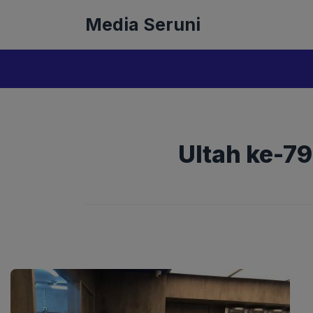
Langsung
Media Seruni
ke
isi
Ultah ke-79