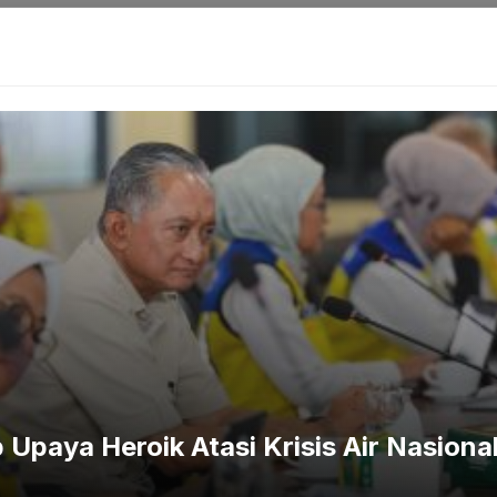
Jangan Sampai Keracunan Ini Aturan Baru
ra dalam program ini. Di kawasan PIK, nasabah bisa
Gudeg Mercon Bu Prih. Sementara di Bintaro, tersedia
Total Buah BSD.
Upaya Heroik Atasi Krisis Air Nasiona
milia Bar Italiano, Uncle Z, dan Oyster Dealer Ashta.