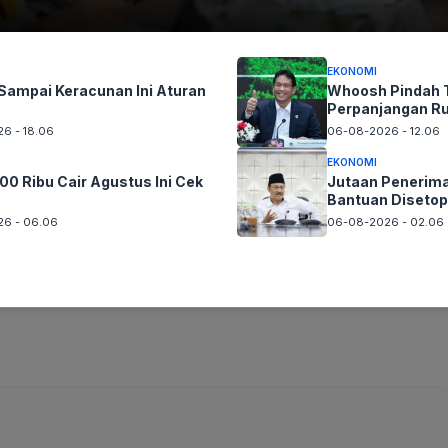
 Supermarket, Wiro Sableng Garden, dan Warung Taburai.
EKONOMI
Sampai Keracunan Ini Aturan
Whoosh Pindah T
Perpanjangan R
un foto Silahkan
Laporkan!
Terima Kasih
6 - 18.06
06-08-2026 - 12.06
EKONOMI
00 Ribu Cair Agustus Ini Cek
Jutaan Penerim
Bantuan Disetop
6 - 06.06
06-08-2026 - 02.06