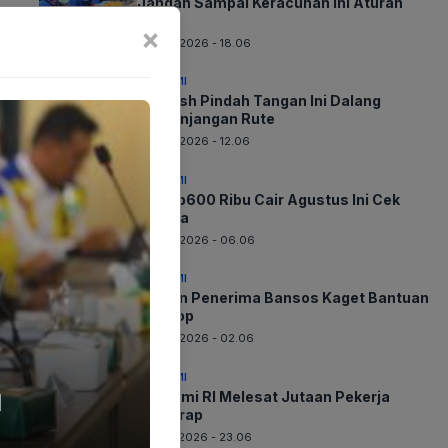
Jangan Sampai Keracunan Ini Aturan
Baru
×
06-08-2026 - 18.06
EKONOMI
Whoosh Pindah Tangan Ini Dalang
Perpanjangan Rute
06-08-2026 - 12.06
EKONOMI
BLT Rp600 Ribu Cair Agustus Ini Cek
Segera
06-08-2026 - 06.06
EKONOMI
Jutaan Penerima Bansos Kaget Bantuan
Disetop
06-08-2026 - 02.06
EKONOMI
l
Ekonomi RI Melesat Jutaan Pekerja
Terserap
05-08-2026 - 23.06