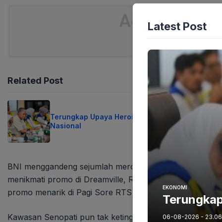
Latest Post
Related Post
Terungkap Upaya Heroik Atasi Krisis Air
Nasional
BNI menggandeng sejumlah merchant favorit sebagai mit
menikmati promo di Dreamville, Restoran Angke, hingga 
EKONOMI
promo menarik di Pagi Sore RTS, Irwan Team BXC, dan 
Terungkap 
Kawasan Senopati pun tak ketinggalan dengan kehadiran E
06-08-2026 - 23.06