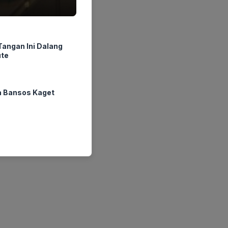
angan Ini Dalang
ute
a Bansos Kaget