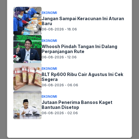
EKONOMI
Jangan Sampai Keracunan Ini Aturan
Baru
Tinggalkan komentar
06-08-2026 - 18.06
Komentar
EKONOMI
Whoosh Pindah Tangan Ini Dalang
Perpanjangan Rute
06-08-2026 - 12.06
EKONOMI
BLT Rp600 Ribu Cair Agustus Ini Cek
Segera
06-08-2026 - 06.06
EKONOMI
Jutaan Penerima Bansos Kaget
Nama
Bantuan Disetop
06-08-2026 - 02.06
Surel