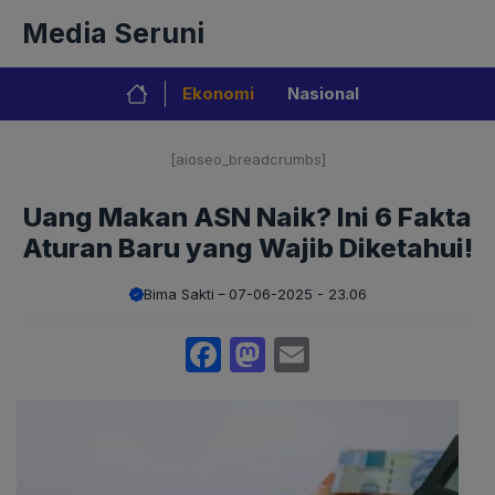
Langsung
Media Seruni
ke
isi
Ekonomi
Nasional
[aioseo_breadcrumbs]
Uang Makan ASN Naik? Ini 6 Fakta
Aturan Baru yang Wajib Diketahui!
Bima Sakti
07-06-2025 - 23.06
Facebook
Mastodon
Email