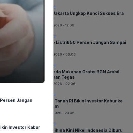
EKONOMI
Bank Jakarta Ungkap Kunci Sukses Era
Digital
08-08-2026 - 12.06
EKONOMI
Promo Listrik 50 Persen Jangan Sampai
Lewat
08-08-2026 - 06.06
EKONOMI
Waspada Makanan Gratis BGN Ambil
Tindakan Tegas
08-08-2026 - 02.06
EKONOMI
0 Persen Jangan
Harga Tanah RI Bikin Investor Kabur ke
Vietnam
07-08-2026 - 23.06
EKONOMI
ikin Investor Kabur
Dulu Dihina Kini Nikel Indonesia Diburu