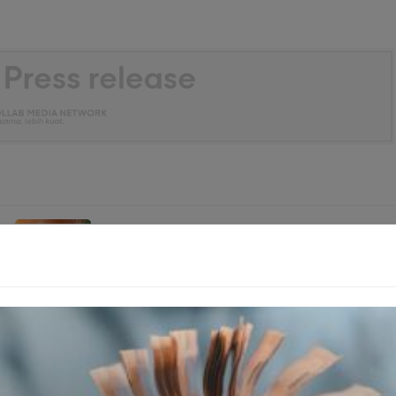
Bank Jakarta Ungkap Kunci Sukses Era Digital
C Leasing dalam sektor pembiayaan alat berat akan
faatkan kompetensi tersebut untuk menarik nasabah baru
g Rupiah.