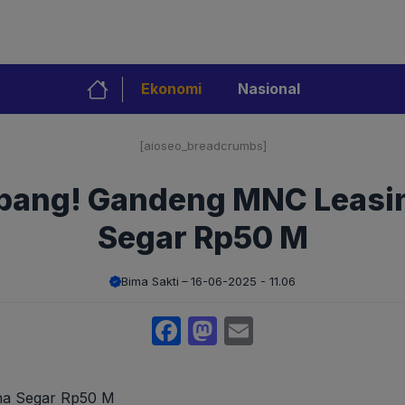
Ekonomi
Nasional
[aioseo_breadcrumbs]
mbang! Gandeng MNC Leasi
Segar Rp50 M
Bima Sakti
16-06-2025 - 11.06
Facebook
Mastodon
Email