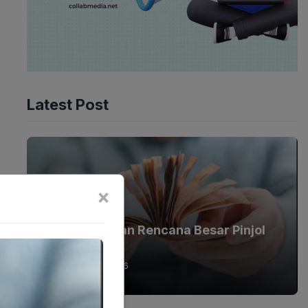
Latest Post
×
EKONOMI
OJK Bocorkan Rencana Besar Pinjol
RI
08-08-2026 - 18.06