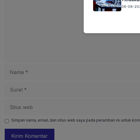
08-08-202
Nama
Surel
Situs
web
Simpan nama, email, dan situs web saya pada peramban ini untuk kome