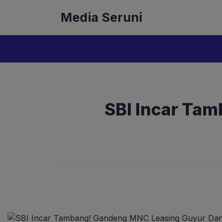
Langsung
Media Seruni
ke
isi
SBI Incar Ta