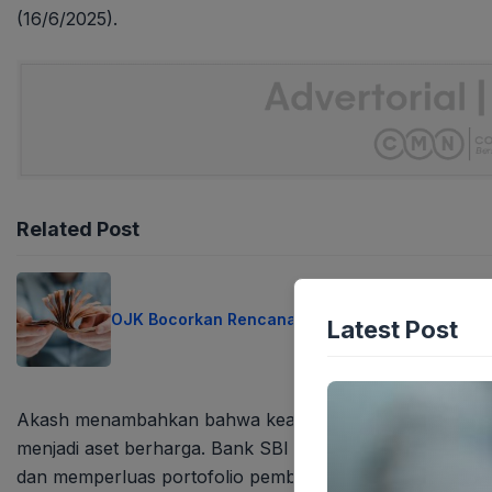
(16/6/2025).
Related Post
OJK Bocorkan Rencana Besar Pinjol RI
Latest Post
Akash menambahkan bahwa keahlian dan pengalaman MN
menjadi aset berharga. Bank SBI Indonesia akan meman
dan memperluas portofolio pembiayaan dalam mata uan