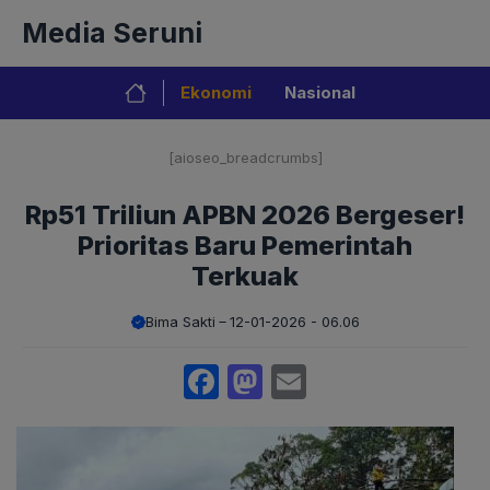
Langsung
Media Seruni
ke
isi
Ekonomi
Nasional
[aioseo_breadcrumbs]
Rp51 Triliun APBN 2026 Bergeser!
Prioritas Baru Pemerintah
Terkuak
Bima Sakti
12-01-2026 - 06.06
Facebook
Mastodon
Email