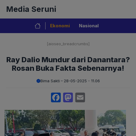
Langsung
Media Seruni
ke
isi
Ekonomi
Nasional
[aioseo_breadcrumbs]
Ray Dalio Mundur dari Danantara?
Rosan Buka Fakta Sebenarnya!
Bima Sakti
28-05-2025 - 11.06
Facebook
Mastodon
Email