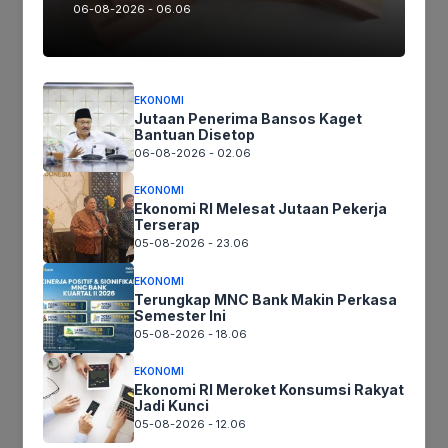
06-08-2026 - 06.06
Nama
Surel
EKONOMI
Jutaan Penerima Bansos Kaget
Situs
Bantuan Disetop
web
06-08-2026 - 02.06
Simpan nama, email, dan situs web saya pada peramban ini
EKONOMI
untuk komentar saya berikutnya.
Ekonomi RI Melesat Jutaan Pekerja
Terserap
05-08-2026 - 23.06
EKONOMI
Terungkap MNC Bank Makin Perkasa
Semester Ini
05-08-2026 - 18.06
EKONOMI
Ekonomi RI Meroket Konsumsi Rakyat
Jadi Kunci
05-08-2026 - 12.06