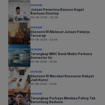
EKONOMI
Jutaan Penerima Bansos Kaget
Bantuan Disetop
06-08-2026 - 02.06
EKONOMI
Ekonomi RI Melesat Jutaan Pekerja
Terserap
05-08-2026 - 23.06
EKONOMI
Terungkap MNC Bank Makin Perkasa
Semester Ini
05-08-2026 - 18.06
EKONOMI
Ekonomi RI Meroket Konsumsi Rakyat
Jadi Kunci
05-08-2026 - 12.06
EKONOMI
Terungkap Purbaya Menkeu Paling Tak
Beruntung Sedunia