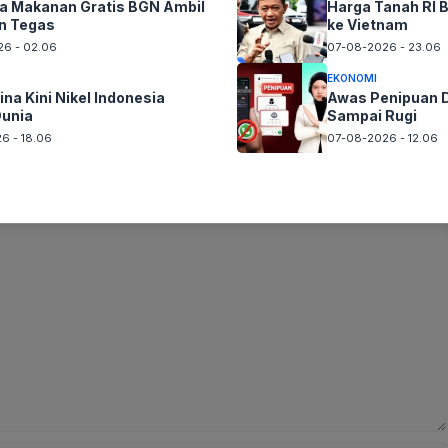
 Makanan Gratis BGN Ambil
Harga Tanah RI B
n Tegas
ke Vietnam
6 - 02.06
07-08-2026 - 23.06
EKONOMI
ina Kini Nikel Indonesia
Awas Penipuan D
Dunia
Sampai Rugi
6 - 18.06
07-08-2026 - 12.06