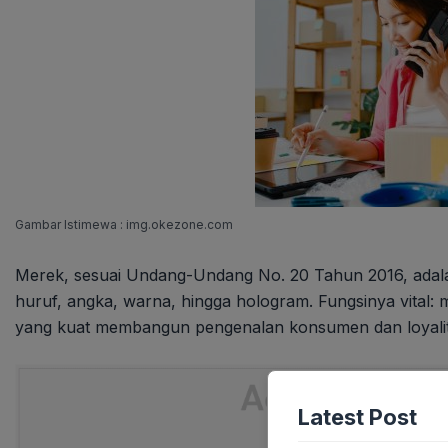
Gambar Istimewa : img.okezone.com
Merek, sesuai Undang-Undang No. 20 Tahun 2016, adala
huruf, angka, warna, hingga hologram. Fungsinya vital: 
yang kuat membangun pengenalan konsumen dan loyalit
Latest Post