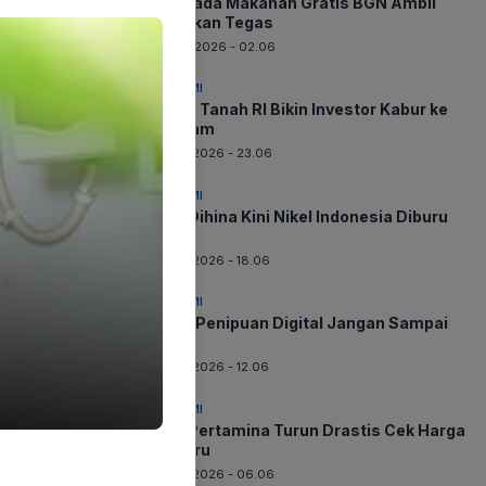
Waspada Makanan Gratis BGN Ambil
Tindakan Tegas
08-08-2026 - 02.06
EKONOMI
Harga Tanah RI Bikin Investor Kabur ke
Vietnam
07-08-2026 - 23.06
EKONOMI
Dulu Dihina Kini Nikel Indonesia Diburu
Dunia
07-08-2026 - 18.06
EKONOMI
Awas Penipuan Digital Jangan Sampai
Rugi
07-08-2026 - 12.06
EKONOMI
BBM Pertamina Turun Drastis Cek Harga
Terbaru
07-08-2026 - 06.06