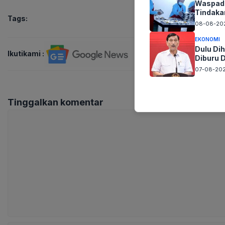
Waspada
Tindaka
Tags:
08-08-202
EKONOMI
Dulu Dih
Ikutikami :
Diburu 
07-08-202
Tinggalkan komentar
Komentar