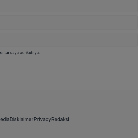
ntar saya berikutnya.
edia
Disklaimer
Privacy
Redaksi