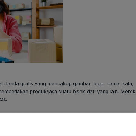
h tanda grafis yang mencakup gambar, logo, nama, kata,
membedakan produk/jasa suatu bisnis dari yang lain. Merek
as.