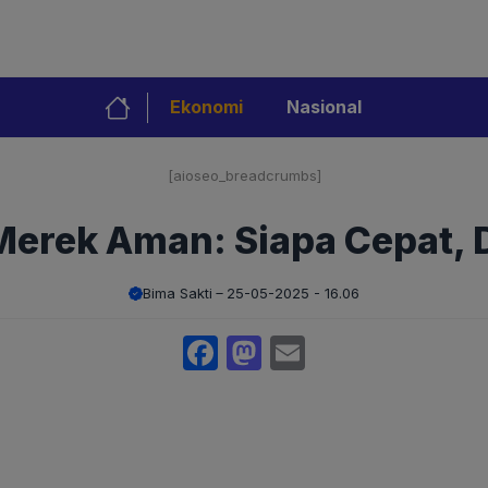
Ekonomi
Nasional
[aioseo_breadcrumbs]
Merek Aman: Siapa Cepat, D
Bima Sakti
25-05-2025 - 16.06
Facebook
Mastodon
Email