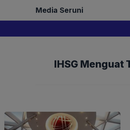
Langsung
Media Seruni
ke
isi
IHSG Menguat Ti