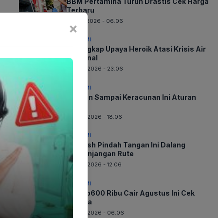
BBM Pertamina Turun Drastis Cek Harga
Terbaru
07-08-2026 - 06.06
×
EKONOMI
Terungkap Upaya Heroik Atasi Krisis Air
Nasional
06-08-2026 - 23.06
EKONOMI
Jangan Sampai Keracunan Ini Aturan
Baru
06-08-2026 - 18.06
EKONOMI
Whoosh Pindah Tangan Ini Dalang
Perpanjangan Rute
06-08-2026 - 12.06
EKONOMI
BLT Rp600 Ribu Cair Agustus Ini Cek
Segera
06-08-2026 - 06.06