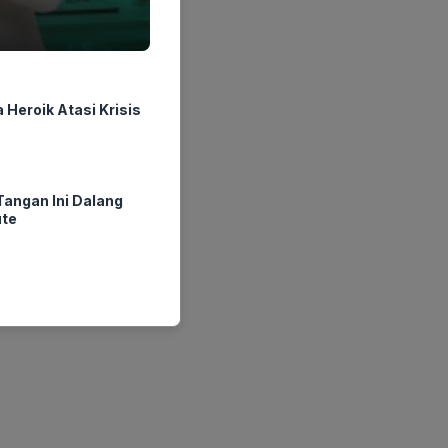
Heroik Atasi Krisis
angan Ini Dalang
ute