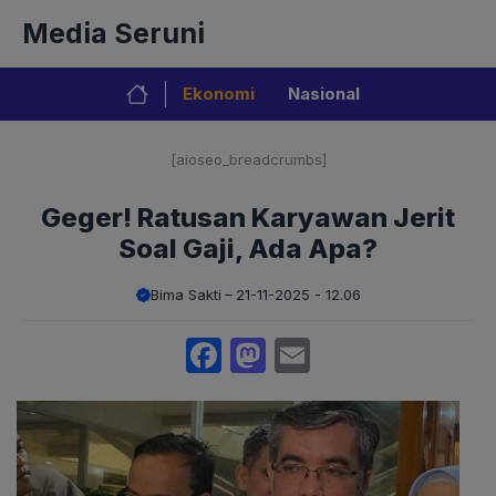
Langsung
Media Seruni
ke
isi
Ekonomi
Nasional
[aioseo_breadcrumbs]
Geger! Ratusan Karyawan Jerit
Soal Gaji, Ada Apa?
Bima Sakti
21-11-2025 - 12.06
Facebook
Mastodon
Email