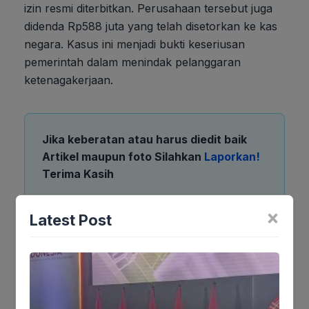
izin resmi diterbitkan. Perusahaan tersebut juga
didenda Rp588 juta yang telah disetorkan ke kas
negara. Kasus ini menjadi bukti keseriusan
pemerintah dalam menindak pelanggaran
ketenagakerjaan.
Jika keberatan atau harus diedit baik
Artikel maupun foto Silahkan
Laporkan!
Terima Kasih
×
Latest Post
Tags:
Ikutikami :