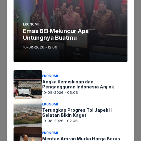
Tinggalkan komentar
Komentar
EKONOMI
Emas BEI Meluncur Apa
Untungnya Buatmu
10-08-2026 - 12.06
EKONOMI
Angka Kemiskinan dan
Pengangguran Indonesia Anjlok
Nama
10-08-2026 - 06.06
EKONOMI
Terungkap Progres Tol Japek II
Surel
Selatan Bikin Kaget
10-08-2026 - 02.06
Situs
EKONOMI
web
Mentan Amran Murka Harga Beras