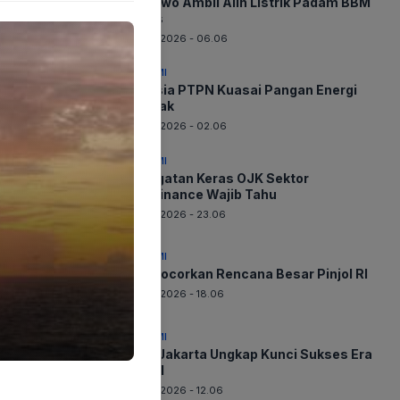
Prabowo Ambil Alih Listrik Padam BBM
Panas
09-08-2026 - 06.06
EKONOMI
Rahasia PTPN Kuasai Pangan Energi
Terkuak
09-08-2026 - 02.06
EKONOMI
Peringatan Keras OJK Sektor
Multifinance Wajib Tahu
08-08-2026 - 23.06
EKONOMI
OJK Bocorkan Rencana Besar Pinjol RI
08-08-2026 - 18.06
EKONOMI
Bank Jakarta Ungkap Kunci Sukses Era
Digital
08-08-2026 - 12.06