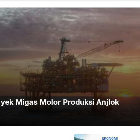
Prabowo Ambil Alih Listrik Padam BBM Panas
sial. Pola belanja bulanan kini bergeser menjadi harian,
l atau warung kelontong yang lebih dekat dan praktis.
menekankan pentingnya transformasi bagi ritel modern
t berbelanja tanpa fasilitas makan, nongkrong, atau
yek Migas Molor Produksi Anjlok
gikuti tren yang ada," pungkasnya.
un foto Silahkan
Laporkan!
Terima Kasih
EKONOMI