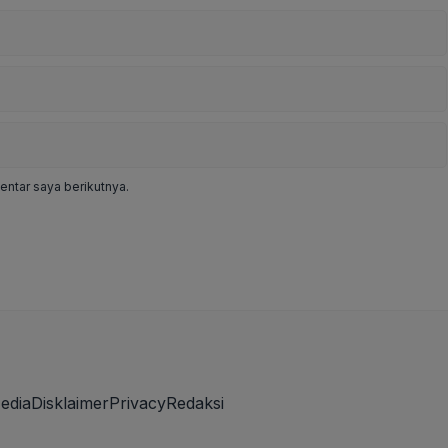
ntar saya berikutnya.
edia
Disklaimer
Privacy
Redaksi