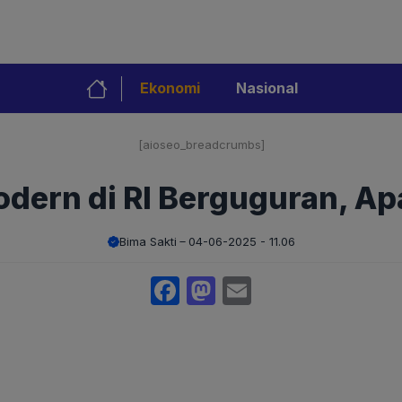
Ekonomi
Nasional
[aioseo_breadcrumbs]
odern di RI Berguguran, Ap
Bima Sakti
04-06-2025 - 11.06
Facebook
Mastodon
Email