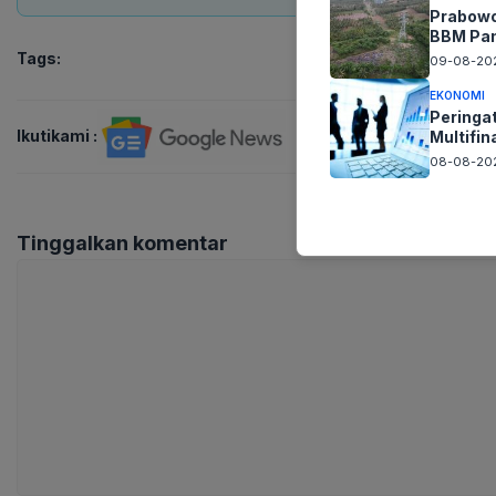
Prabowo
BBM Pa
Tags:
09-08-202
EKONOMI
Peringa
Ikutikami :
Multifi
08-08-202
Tinggalkan komentar
Komentar