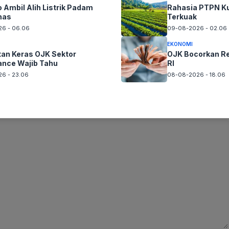
 Ambil Alih Listrik Padam
Rahasia PTPN Ku
nas
Terkuak
6 - 06.06
09-08-2026 - 02.06
EKONOMI
tan Keras OJK Sektor
OJK Bocorkan Re
nance Wajib Tahu
RI
6 - 23.06
08-08-2026 - 18.06