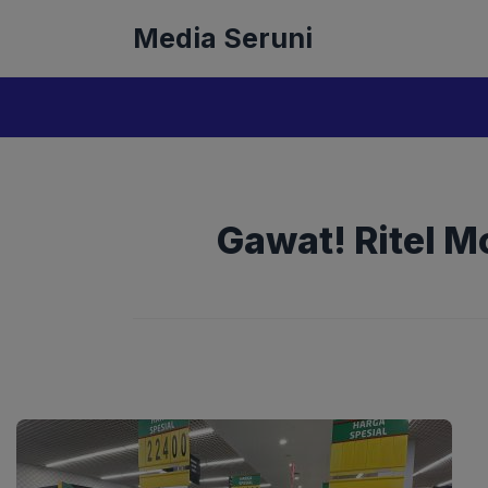
Langsung
Media Seruni
ke
isi
Gawat! Ritel M