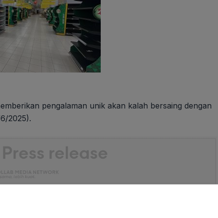
memberikan pengalaman unik akan kalah bersaing dengan
/6/2025).