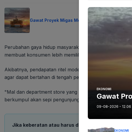
Gawat Proyek Migas Molor Produksi Anjlok
Perubahan gaya hidup masyarakat juga menjadi faktor kru
membuat konsumen lebih memilih berbelanja di ritel keci
Akibatnya, pendapatan ritel modern pun tergerus. Budi 
agar dapat bertahan di tengah perubahan tren industri.
EKONOMI
"Mal dan department store yang hanya menawarkan tempa
Gawat Pro
berkumpul akan sepi pengunjung. Kita harus mampu men
09-08-2026 - 12.06
Jika keberatan atau harus diedit baik Artikel maup
EKONOMI