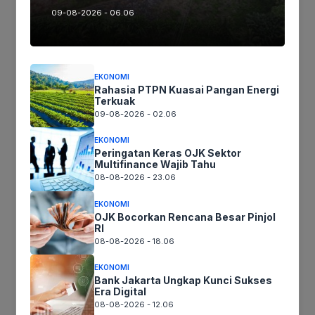
09-08-2026 - 06.06
Nama
Surel
EKONOMI
Rahasia PTPN Kuasai Pangan Energi
Situs
Terkuak
09-08-2026 - 02.06
web
Simpan nama, email, dan situs web saya pada peramban ini
EKONOMI
untuk komentar saya berikutnya.
Peringatan Keras OJK Sektor
Multifinance Wajib Tahu
08-08-2026 - 23.06
EKONOMI
OJK Bocorkan Rencana Besar Pinjol
RI
08-08-2026 - 18.06
EKONOMI
Bank Jakarta Ungkap Kunci Sukses
Era Digital
08-08-2026 - 12.06