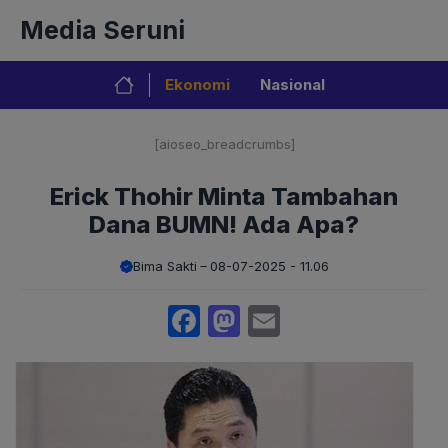
Langsung
Media Seruni
ke
isi
Ekonomi
Nasional
[aioseo_breadcrumbs]
Erick Thohir Minta Tambahan
Dana BUMN! Ada Apa?
Bima Sakti
08-07-2025 - 11.06
Facebook
Mastodon
Email