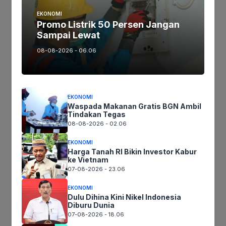
EKONOMI
Promo Listrik 50 Persen Jangan
Sampai Lewat
08-08-2026 - 06.06
EKONOMI
Nama
Waspada Makanan Gratis BGN Ambil
Tindakan Tegas
08-08-2026 - 02.06
Surel
EKONOMI
Harga Tanah RI Bikin Investor Kabur
Situs
ke Vietnam
web
07-08-2026 - 23.06
Simpan nama, email, dan situs web saya pada peramban ini
EKONOMI
untuk komentar saya berikutnya.
Dulu Dihina Kini Nikel Indonesia
Diburu Dunia
07-08-2026 - 18.06