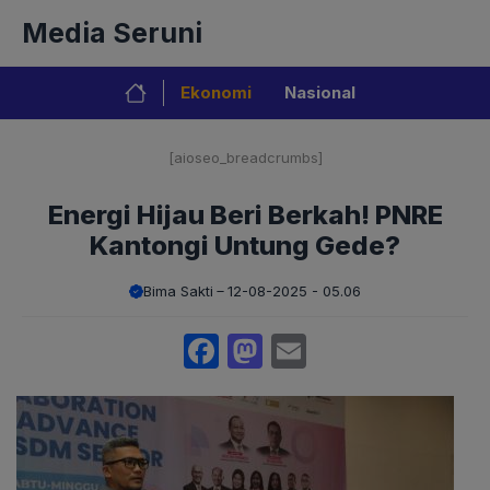
Langsung
Media Seruni
ke
isi
Ekonomi
Nasional
[aioseo_breadcrumbs]
Energi Hijau Beri Berkah! PNRE
Kantongi Untung Gede?
Bima Sakti
12-08-2025 - 05.06
Facebook
Mastodon
Email