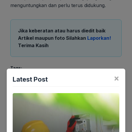
menguntungkan dan perlu terus didukung.
Jika keberatan atau harus diedit baik
Artikel maupun foto Silahkan
Laporkan!
Terima Kasih
Tags:
×
Latest Post
Ikutikami :
Tinggalkan komentar
Komentar