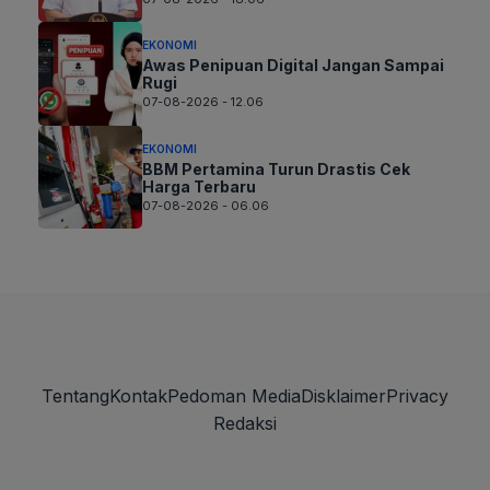
EKONOMI
Awas Penipuan Digital Jangan Sampai
Rugi
07-08-2026 - 12.06
EKONOMI
BBM Pertamina Turun Drastis Cek
Harga Terbaru
07-08-2026 - 06.06
Tentang
Kontak
Pedoman Media
Disklaimer
Privacy
Redaksi