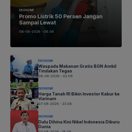
EKONOMI
Promo Listrik 50 Persen Jangan
Sampai Lewat
08-08-2026 - 06.06
EKONOMI
Waspada Makanan Gratis BGN Ambil
Tindakan Tegas
08-08-2026 - 02.06
EKONOMI
Harga Tanah RI Bikin Investor Kabur ke
Vietnam
07-08-2026 - 23.06
EKONOMI
Dulu Dihina Kini Nikel Indonesia Diburu
Dunia
07-08-2026 - 18.06