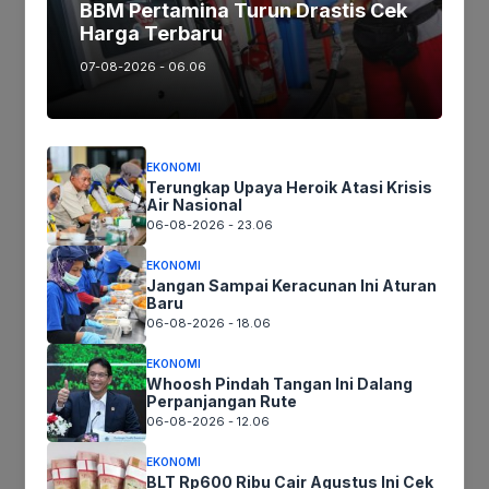
BBM Pertamina Turun Drastis Cek
Harga Terbaru
07-08-2026 - 06.06
Nama
EKONOMI
Terungkap Upaya Heroik Atasi Krisis
Surel
Air Nasional
06-08-2026 - 23.06
Situs
EKONOMI
web
Jangan Sampai Keracunan Ini Aturan
Baru
Simpan nama, email, dan situs web saya pada peramban ini
06-08-2026 - 18.06
untuk komentar saya berikutnya.
EKONOMI
Whoosh Pindah Tangan Ini Dalang
Perpanjangan Rute
06-08-2026 - 12.06
EKONOMI
BLT Rp600 Ribu Cair Agustus Ini Cek