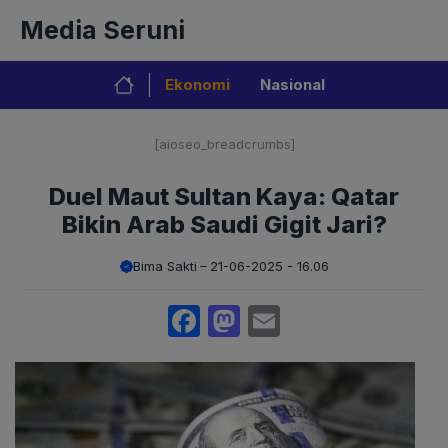
Langsung
Media Seruni
ke
isi
Ekonomi
Nasional
[aioseo_breadcrumbs]
Duel Maut Sultan Kaya: Qatar
Bikin Arab Saudi Gigit Jari?
Bima Sakti
21-06-2025 - 16.06
Facebook
Mastodon
Email