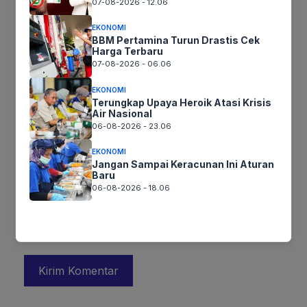
07-08-2026 - 12.06
EKONOMI
BBM Pertamina Turun Drastis Cek
Harga Terbaru
07-08-2026 - 06.06
EKONOMI
Terungkap Upaya Heroik Atasi Krisis
Nama
Air Nasional
06-08-2026 - 23.06
Surel
EKONOMI
Jangan Sampai Keracunan Ini Aturan
Baru
Situs
06-08-2026 - 18.06
web
Simpan nama, email, dan situs web saya pada peramban ini
untuk komentar saya berikutnya.