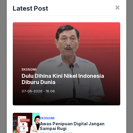
×
Latest Post
Jika keberatan atau harus diedit baik
Artikel maupun foto Silahkan
Laporkan!
Terima Kasih
Tags:
EKONOMI
Dulu Dihina Kini Nikel Indonesia
Ikutikami :
Diburu Dunia
07-08-2026 - 18.06
Tinggalkan komentar
Komentar
EKONOMI
Awas Penipuan Digital Jangan
Sampai Rugi