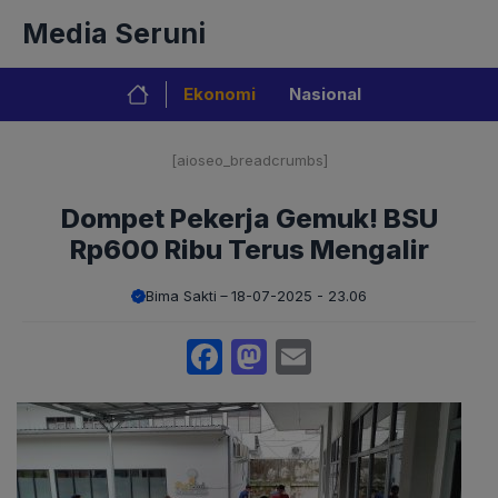
Langsung
Media Seruni
ke
isi
Ekonomi
Nasional
[aioseo_breadcrumbs]
Dompet Pekerja Gemuk! BSU
Rp600 Ribu Terus Mengalir
Bima Sakti
18-07-2025 - 23.06
Facebook
Mastodon
Email