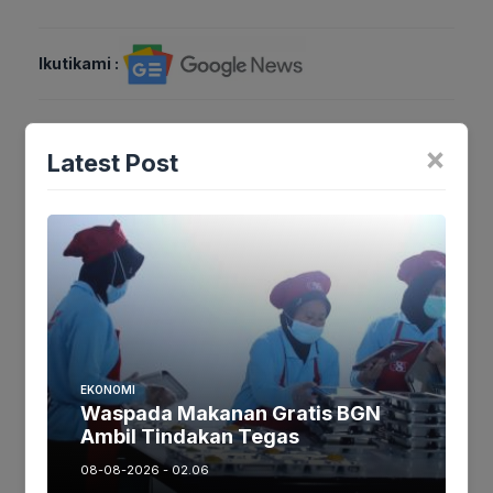
Ikutikami :
×
Latest Post
Tinggalkan komentar
Komentar
EKONOMI
Waspada Makanan Gratis BGN
Ambil Tindakan Tegas
Nama
08-08-2026 - 02.06