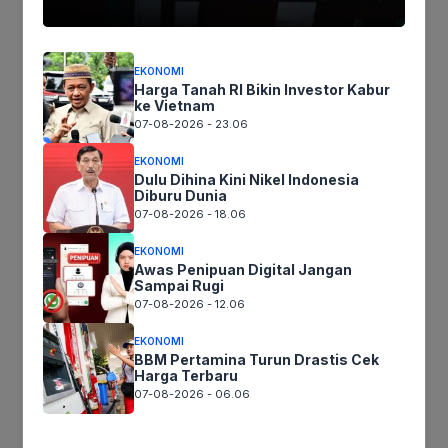
Surel
Situs
EKONOMI
Harga Tanah RI Bikin Investor Kabur
web
ke Vietnam
Simpan nama, email, dan situs web saya pada peramban ini
07-08-2026 - 23.06
untuk komentar saya berikutnya.
EKONOMI
Dulu Dihina Kini Nikel Indonesia
Diburu Dunia
07-08-2026 - 18.06
EKONOMI
Awas Penipuan Digital Jangan
Sampai Rugi
07-08-2026 - 12.06
EKONOMI
BBM Pertamina Turun Drastis Cek
Harga Terbaru
07-08-2026 - 06.06