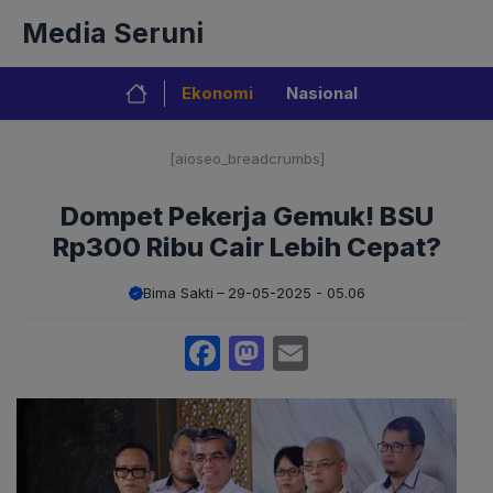
Langsung
Media Seruni
ke
isi
Ekonomi
Nasional
[aioseo_breadcrumbs]
Dompet Pekerja Gemuk! BSU
Rp300 Ribu Cair Lebih Cepat?
Bima Sakti
29-05-2025 - 05.06
Facebook
Mastodon
Email