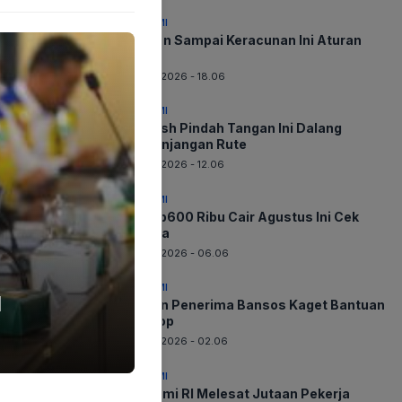
EKONOMI
Jangan Sampai Keracunan Ini Aturan
Baru
06-08-2026 - 18.06
EKONOMI
Whoosh Pindah Tangan Ini Dalang
Perpanjangan Rute
06-08-2026 - 12.06
EKONOMI
BLT Rp600 Ribu Cair Agustus Ini Cek
Segera
06-08-2026 - 06.06
EKONOMI
l
Jutaan Penerima Bansos Kaget Bantuan
Disetop
06-08-2026 - 02.06
EKONOMI
Ekonomi RI Melesat Jutaan Pekerja