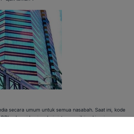
sedia secara umum untuk semua nasabah. Saat ini, kode
I sebagai bagian dari sistem penilaian kinerja.