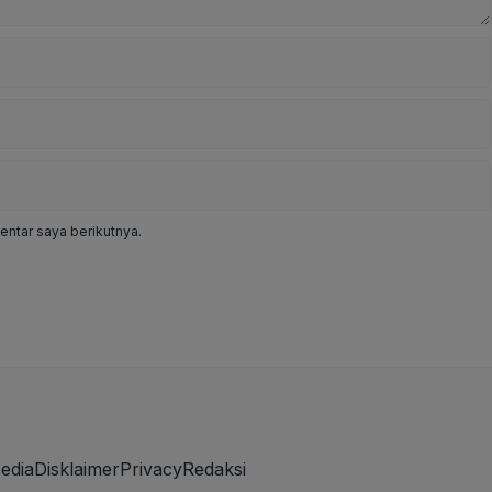
ntar saya berikutnya.
edia
Disklaimer
Privacy
Redaksi