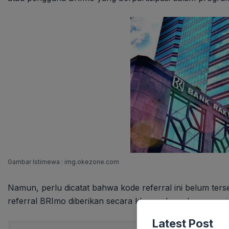
Gambar Istimewa : img.okezone.com
Namun, perlu dicatat bahwa kode referral ini belum ter
referral BRImo diberikan secara khusus kepada pegawai BR
Latest Post