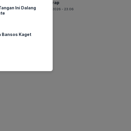
Terserap
angan Ini Dalang
05-08-2026 - 23.06
ute
a Bansos Kaget