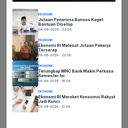
Ikutikami :
EKONOMI
Jutaan Penerima Bansos Kaget
Bantuan Disetop
06-08-2026 - 02.06
Tinggalkan komentar
Komentar
EKONOMI
Ekonomi RI Melesat Jutaan Pekerja
Terserap
05-08-2026 - 23.06
EKONOMI
Terungkap MNC Bank Makin Perkasa
Semester Ini
05-08-2026 - 18.06
EKONOMI
Ekonomi RI Meroket Konsumsi Rakyat
Jadi Kunci
Nama
05-08-2026 - 12.06
Surel