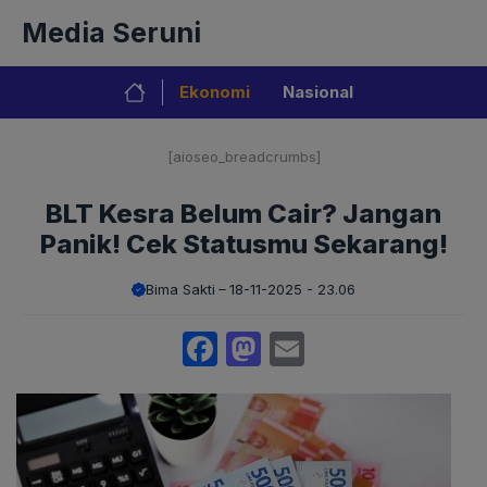
Langsung
Media Seruni
ke
isi
Ekonomi
Nasional
[aioseo_breadcrumbs]
BLT Kesra Belum Cair? Jangan
Panik! Cek Statusmu Sekarang!
Bima Sakti
18-11-2025 - 23.06
Facebook
Mastodon
Email