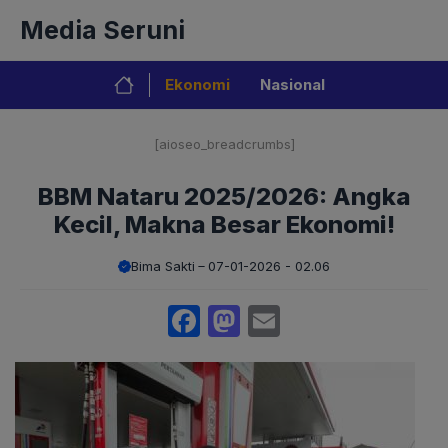
Langsung
Media Seruni
ke
isi
Ekonomi
Nasional
[aioseo_breadcrumbs]
BBM Nataru 2025/2026: Angka
Kecil, Makna Besar Ekonomi!
Bima Sakti
07-01-2026 - 02.06
Facebook
Mastodon
Email