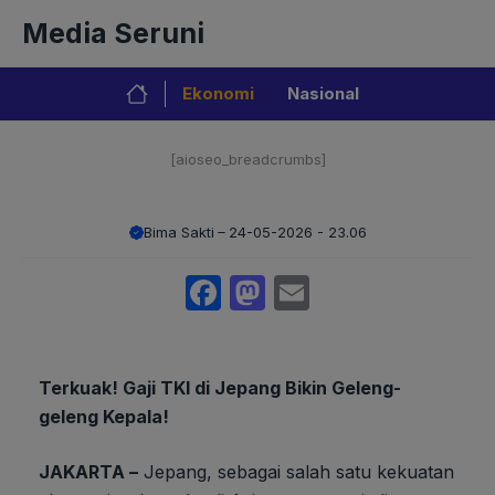
Langsung
Media Seruni
ke
isi
Ekonomi
Nasional
[aioseo_breadcrumbs]
Bima Sakti
24-05-2026 - 23.06
Facebook
Mastodon
Email
Terkuak! Gaji TKI di Jepang Bikin Geleng-
geleng Kepala!
JAKARTA –
Jepang, sebagai salah satu kekuatan