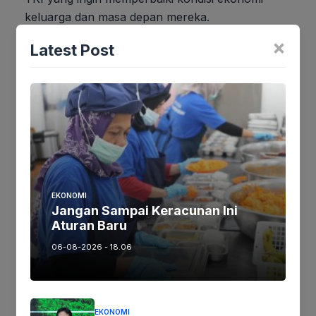
keluarga dan masa depan mereka.
×
Latest Post
Jika keberatan atau harus diedit baik
Artikel maupun foto Silahkan
Laporkan!
Terima Kasih
EKONOMI
Tags:
Jangan Sampai Keracunan Ini
Aturan Baru
06-08-2026 - 18.06
Ikutikami :
EKONOMI