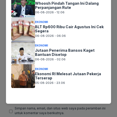
Tinggalkan komentar
Whoosh Pindah Tangan Ini Dalang
Komentar
Perpanjangan Rute
06-08-2026 - 12.06
EKONOMI
BLT Rp600 Ribu Cair Agustus Ini Cek
Segera
06-08-2026 - 06.06
EKONOMI
Jutaan Penerima Bansos Kaget
Bantuan Disetop
06-08-2026 - 02.06
Nama
EKONOMI
Ekonomi RI Melesat Jutaan Pekerja
Terserap
Surel
05-08-2026 - 23.06
Situs
web
Simpan nama, email, dan situs web saya pada peramban ini
untuk komentar saya berikutnya.