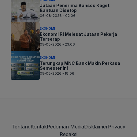
Jutaan Penerima Bansos Kaget
Bantuan Disetop
06-08-2026 - 02.06
EKONOMI
Ekonomi RI Melesat Jutaan Pekerja
Terserap
05-08-2026 - 23.06
EKONOMI
Terungkap MNC Bank Makin Perkasa
Semester Ini
05-08-2026 - 18.06
Tentang
Kontak
Pedoman Media
Disklaimer
Privacy
Redaksi