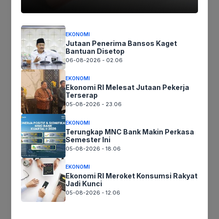
Ikutikami :
EKONOMI
Jutaan Penerima Bansos Kaget
Bantuan Disetop
06-08-2026 - 02.06
Tinggalkan komentar
EKONOMI
Komentar
Ekonomi RI Melesat Jutaan Pekerja
Terserap
05-08-2026 - 23.06
EKONOMI
Terungkap MNC Bank Makin Perkasa
Semester Ini
05-08-2026 - 18.06
EKONOMI
Ekonomi RI Meroket Konsumsi Rakyat
Jadi Kunci
05-08-2026 - 12.06
Nama