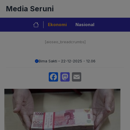
Langsung
Media Seruni
ke
isi
Ekonomi
Nasional
[aioseo_breadcrumbs]
Bima Sakti
22-12-2025 - 12.06
Facebook
Mastodon
Email