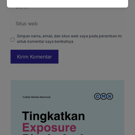
Surel
Situs
web
Simpan nama, email, dan situs web saya pada peramban ini
untuk komentar saya berikutnya.