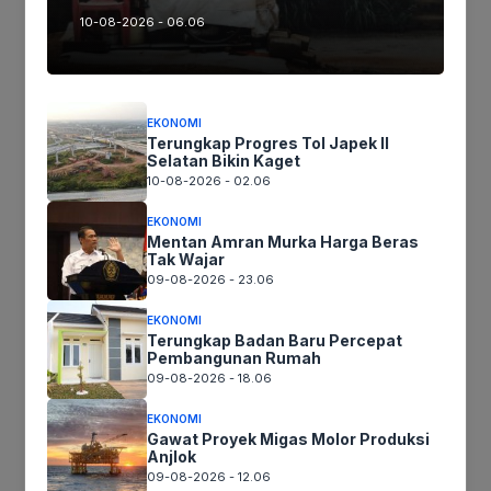
10-08-2026 - 06.06
Nama
Surel
EKONOMI
Terungkap Progres Tol Japek II
Selatan Bikin Kaget
Situs
10-08-2026 - 02.06
web
Simpan nama, email, dan situs web saya pada peramban ini
EKONOMI
Mentan Amran Murka Harga Beras
untuk komentar saya berikutnya.
Tak Wajar
09-08-2026 - 23.06
EKONOMI
Terungkap Badan Baru Percepat
Pembangunan Rumah
09-08-2026 - 18.06
EKONOMI
Gawat Proyek Migas Molor Produksi
Anjlok
09-08-2026 - 12.06