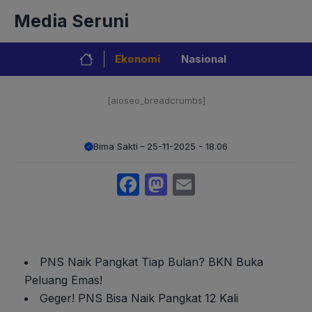
Langsung
Media Seruni
ke
isi
Ekonomi
Nasional
[aioseo_breadcrumbs]
Bima Sakti
25-11-2025 - 18.06
Facebook
Mastodon
Email
PNS Naik Pangkat Tiap Bulan? BKN Buka
Peluang Emas!
Geger! PNS Bisa Naik Pangkat 12 Kali