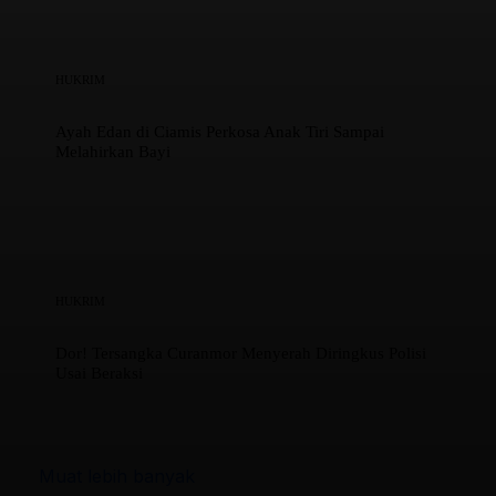
HUKRIM
Ayah Edan di Ciamis Perkosa Anak Tiri Sampai
Melahirkan Bayi
HUKRIM
Dor! Tersangka Curanmor Menyerah Diringkus Polisi
Usai Beraksi
Muat lebih banyak