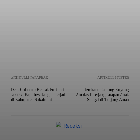
Copy URL
ARTIKULLI PARAPRAK
ARTIKULLI TJETËR
Debt Collector Bentak Polisi di
Jembatan Gotong Royong
Jakarta, Kapolres: Jangan Terjadi
Amblas Diterjang Luapan Anak
di Kabupaten Sukabumi
Sungai di Tanjung Aman