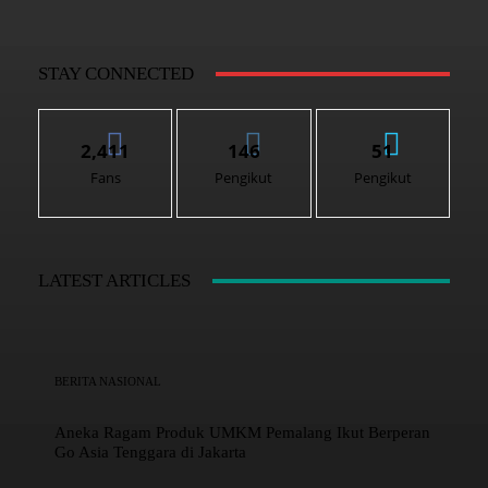
STAY CONNECTED
2,411
146
51
Fans
Pengikut
Pengikut
LATEST ARTICLES
BERITA NASIONAL
Aneka Ragam Produk UMKM Pemalang Ikut Berperan
Go Asia Tenggara di Jakarta