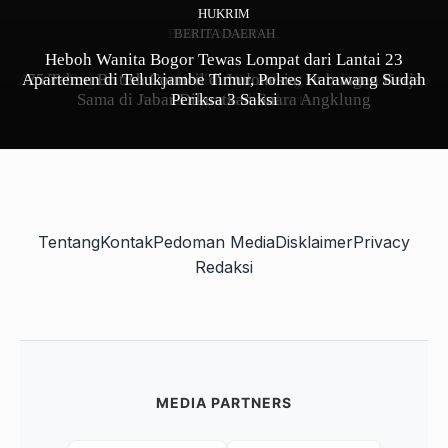
HUKRIM
BERITA NASIONAL
BERITA DAERAH
Heboh Wanita Bogor Tewas Lompat dari Lantai 23
Aneka Ragam Produk UMKM Pemalang Ikut Berperan Go
Apartemen di Telukjambe Timur, Polres Karawang Sudah
75 Tahun British Council di Indonesia, Hubungan Kerja
Sama di Jabar Dikuatkan Suara Angklung
Asia Tenggara di Jakarta
Periksa 3 Saksi
Tentang
Kontak
Pedoman Media
Disklaimer
Privacy
Redaksi
MEDIA PARTNERS