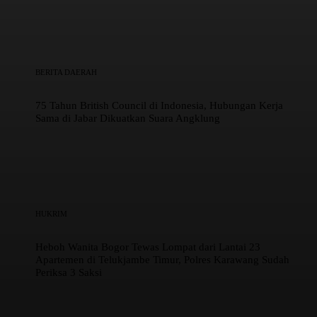
BERITA DAERAH
75 Tahun British Council di Indonesia, Hubungan Kerja
Sama di Jabar Dikuatkan Suara Angklung
HUKRIM
Heboh Wanita Bogor Tewas Lompat dari Lantai 23
Apartemen di Telukjambe Timur, Polres Karawang Sudah
Periksa 3 Saksi