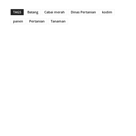
TAGS
Batang
Cabai merah
Dinas Pertanian
kodim
panen
Pertanian
Tanaman
Facebook
Twitter