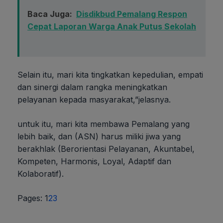
Baca Juga:
Disdikbud Pemalang Respon
Cepat Laporan Warga Anak Putus Sekolah
Selain itu, mari kita tingkatkan kepedulian, empati
dan sinergi dalam rangka meningkatkan
pelayanan kepada masyarakat,”jelasnya.
untuk itu, mari kita membawa Pemalang yang
lebih baik, dan (ASN) harus miliki jiwa yang
berakhlak (Berorientasi Pelayanan, Akuntabel,
Kompeten, Harmonis, Loyal, Adaptif dan
Kolaboratif).
Page
,
Page
,
Page
Pages:
1
2
3