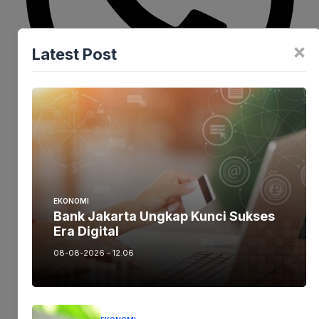
×
Latest Post
Politik
EKONOMI
Bank Jakarta Ungkap Kunci Sukses
Manuver Surya Paloh, Makan Malam
Era Digital
Bersama Jokowi Selama Satu Jam di
08-08-2026 - 12.06
Istana