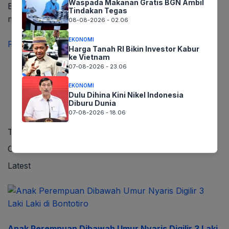
Waspada Makanan Gratis BGN Ambil
Barat Ridwan Kamil mengatakan, Indonesia akan
Tindakan Tegas
menjadi top of mind energi baru terbarukan di…
08-08-2026 - 02.06
EKONOMI
Read more
Harga Tanah RI Bikin Investor Kabur
ke Vietnam
07-08-2026 - 23.06
EKONOMI
Dulu Dihina Kini Nikel Indonesia
Diburu Dunia
07-08-2026 - 18.06
Trending
Comments
Latest
Anak Perempuan Dibawah Umur Nyaris Digilir 3 Laki