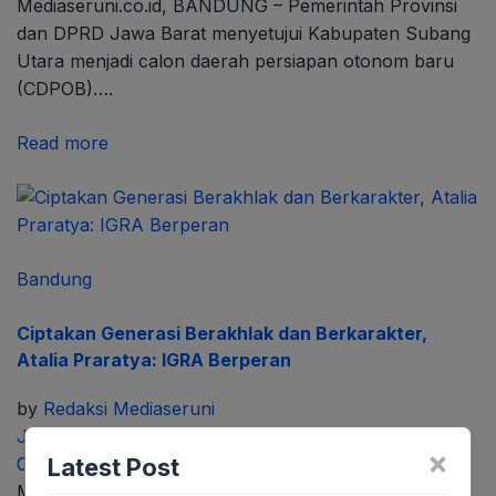
Mediaseruni.co.id, BANDUNG – Pemerintah Provinsi
dan DPRD Jawa Barat menyetujui Kabupaten Subang
Utara menjadi calon daerah persiapan otonom baru
(CDPOB)….
Read more
Bandung
Ciptakan Generasi Berakhlak dan Berkarakter,
Atalia Praratya: IGRA Berperan
by
Redaksi Mediaseruni
Juni 27, 2023
×
Latest Post
0
Mediaseruni.co.id, KABUPATEN BANDUNG – Ikatan