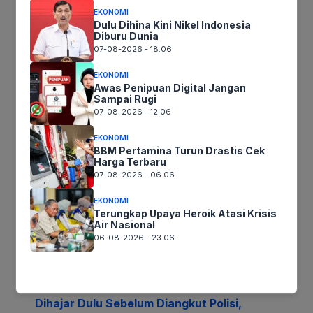
EKONOMI
Dulu Dihina Kini Nikel Indonesia
Diburu Dunia
Situs Web
07-08-2026 - 18.06
EKONOMI
Awas Penipuan Digital Jangan
Sampai Rugi
Simpan nama, email, dan situs web saya pada peramban
07-08-2026 - 12.06
ini untuk komentar saya berikutnya.
EKONOMI
BBM Pertamina Turun Drastis Cek
Harga Terbaru
07-08-2026 - 06.06
Recent News
EKONOMI
Terungkap Upaya Heroik Atasi Krisis
Air Nasional
06-08-2026 - 23.06
Dihajar Dulu Sebelum Diangkut Polisi,