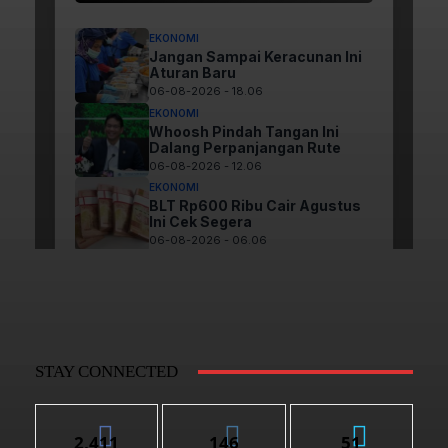
STAY CONNECTED
2,411
146
51