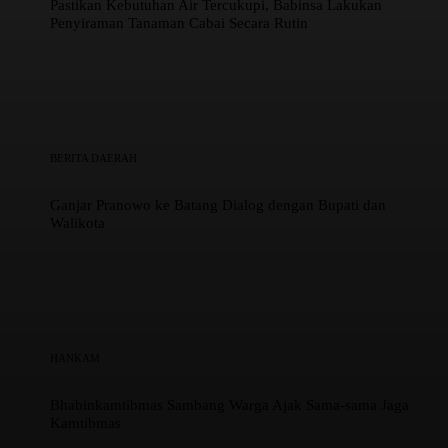
Pastikan Kebutuhan Air Tercukupi, Babinsa Lakukan
Penyiraman Tanaman Cabai Secara Rutin
BERITA DAERAH
Ganjar Pranowo ke Batang Dialog dengan Bupati dan
Walikota
HANKAM
Bhabinkamtibmas Sambang Warga Ajak Sama-sama Jaga
Kamtibmas