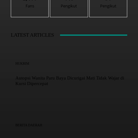
Fans
Pengikut
Pengikut
LATEST ARTICLES
HUKRIM
Autopsi Wanita Paru Baya Dicurigai Mati Tidak Wajar di
Kursi Dipercepat
BERITA DAERAH