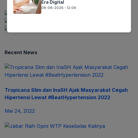
Era Digital
08-08-2026 - 12.06
Recent News
Tropicana Slim dan InaSH Ajak Masyarakat Cegah
Hipertensi Lewat #BeatHypertension 2022
Mei 24, 2022