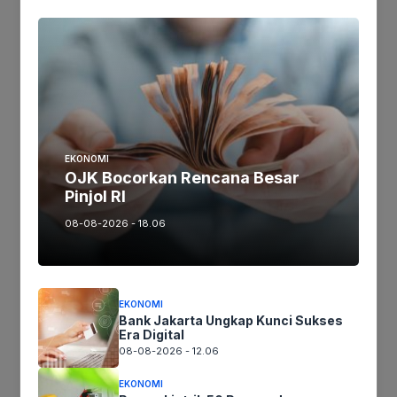
MAJALENGKA
Selasa Ceria Belanja Cuma Cuma Polsek
Cigasong Bagi-bagi Ikan dan Sembako Gratis
Redaksi
–
Februari 23, 2021
EKONOMI
OJK Bocorkan Rencana Besar
Pinjol RI
08-08-2026 - 18.06
EKONOMI
Bank Jakarta Ungkap Kunci Sukses
Era Digital
08-08-2026 - 12.06
EKONOMI