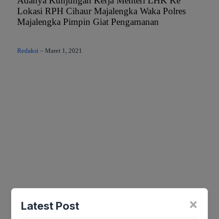
Adanya Kunjungan Kerja Menteri LHK Ke
Lokasi RPH Cihaur Majalengka Waka Polres
Majalengka Pimpin Giat Pengamanan
Redaksi
–
Maret 1, 2021
×
Latest Post