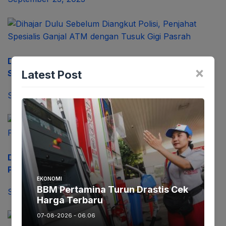
Dihajar Dulu Sebelum Diangkut Polisi, Penjahat
×
Latest Post
Spesialis Ganjal ATM dengan Tusuk Gigi Pasrah
September 22, 2023
Di Purwakarta Pedagang Tahu Goreng Jadi
Pengepul Togel Online
EKONOMI
BBM Pertamina Turun Drastis Cek
September 22, 2023
Harga Terbaru
07-08-2026 - 06.06