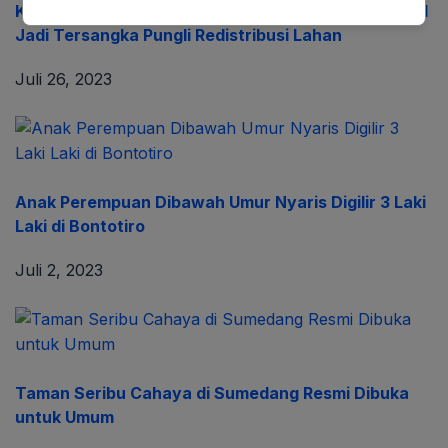
Ketum LSM Gerakan Masyarakat Perhutanan Sosial
Jadi Tersangka Pungli Redistribusi Lahan
Juli 26, 2023
Anak Perempuan Dibawah Umur Nyaris Digilir 3 Laki
Laki di Bontotiro
Juli 2, 2023
Taman Seribu Cahaya di Sumedang Resmi Dibuka
untuk Umum