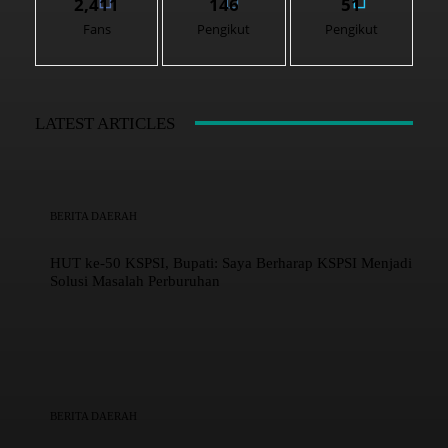
2,411
146
51
Fans
Pengikut
Pengikut
LATEST ARTICLES
BERITA DAERAH
HUT ke-50 KSPSI, Bupati: Saya Berharap KSPSI Menjadi
Solusi Masalah Perburuhan
BERITA DAERAH