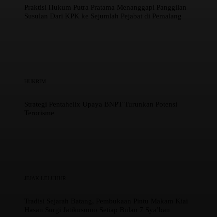
Praktisi Hukum Putra Pratama Menanggapi Panggilan
Susulan Dari KPK ke Sejumlah Pejabat di Pemalang
HUKRIM
Strategi Pentahelix Upaya BNPT Turunkan Potensi
Terorisme
JEJAK LELUHUR
Tradisi Sejarah Batang, Pembukaan Pintu Makam Kiai
Hasan Surgi Jatikusumo Setiap Bulan 7 Sya’ban