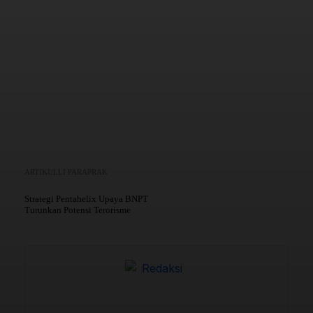
Copy URL
ARTIKULLI PARAPRAK
Strategi Pentahelix Upaya BNPT
Turunkan Potensi Terorisme