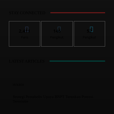
STAY CONNECTED
2,411
146
52
Fans
Pengikut
Pengikut
LATEST ARTICLES
HUKRIM
Strategi Pentahelix Upaya BNPT Turunkan Potensi
Terorisme