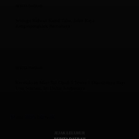
BERITA DAERAH
Semoga Ridwan Kamil Tahu, Jalan Raya
Rengasdengklok Berbahaya
BERITA DAERAH
Kecelakaan Maut Tol Cipali 5 Tewas 1 Diantaranya Bayi
Usia Setahun, Ini Daftar Korbannya
Muat lebih banyak
JEJAK LELUHUR
HUKRIM