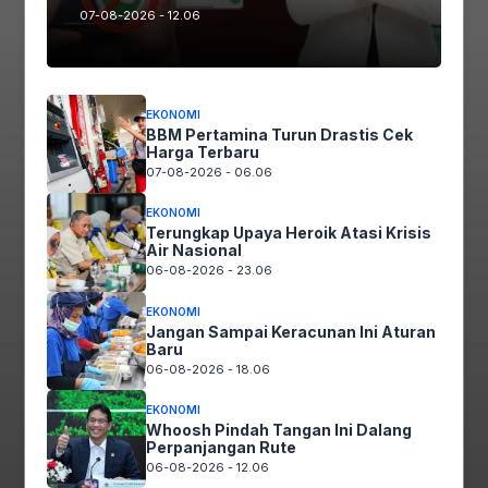
07-08-2026 - 12.06
TAGS
Menanggapi Panggilan Susulan Dari KPK
Praktisi Hukum Putra Pratama
EKONOMI
BBM Pertamina Turun Drastis Cek
Harga Terbaru
07-08-2026 - 06.06
EKONOMI
Terungkap Upaya Heroik Atasi Krisis
Air Nasional
06-08-2026 - 23.06
Facebook
EKONOMI
Jangan Sampai Keracunan Ini Aturan
Baru
06-08-2026 - 18.06
Twitter
EKONOMI
Whoosh Pindah Tangan Ini Dalang
Perpanjangan Rute
06-08-2026 - 12.06