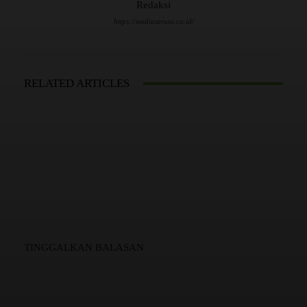
Redaksi
https://mediaseruni.co.id/
RELATED ARTICLES
TINGGALKAN BALASAN