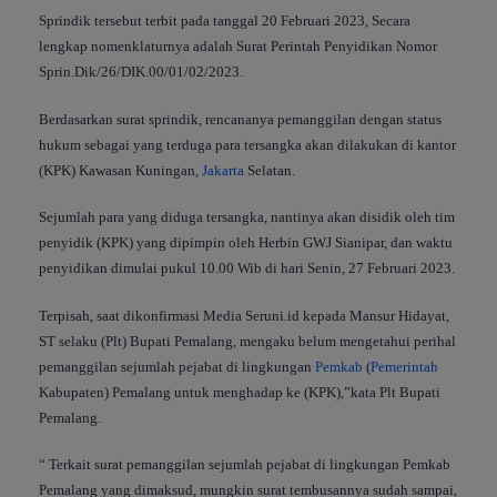
Sprindik tersebut terbit pada tanggal 20 Februari 2023, Secara
lengkap nomenklaturnya adalah Surat Perintah Penyidikan Nomor
Sprin.Dik/26/DIK.00/01/02/2023.
Berdasarkan surat sprindik, rencananya pemanggilan dengan status
hukum sebagai yang terduga para tersangka akan dilakukan di kantor
(KPK) Kawasan Kuningan,
Jakarta
Selatan.
Sejumlah para yang diduga tersangka, nantinya akan disidik oleh tim
penyidik (KPK) yang dipimpin oleh Herbin GWJ Sianipar, dan waktu
penyidikan dimulai pukul 10.00 Wib di hari Senin, 27 Februari 2023.
Terpisah, saat dikonfirmasi Media Seruni.id kepada Mansur Hidayat,
ST selaku (Plt) Bupati Pemalang, mengaku belum mengetahui perihal
pemanggilan sejumlah pejabat di lingkungan
Pemkab
(
Pemerintah
Kabupaten) Pemalang untuk menghadap ke (KPK),”kata Plt Bupati
Pemalang.
“ Terkait surat pemanggilan sejumlah pejabat di lingkungan Pemkab
Pemalang yang dimaksud, mungkin surat tembusannya sudah sampai,