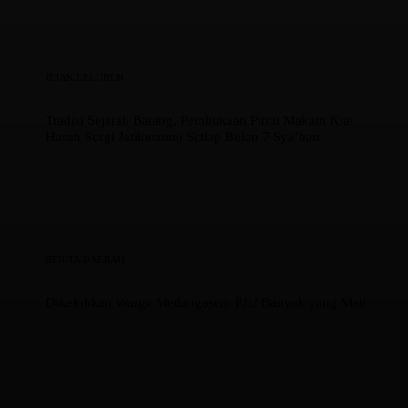
JEJAK LELUHUR
Tradisi Sejarah Batang, Pembukaan Pintu Makam Kiai
Hasan Surgi Jatikusumo Setiap Bulan 7 Sya’ban
BERITA DAERAH
Dikeluhkan Warga Medangasem PJU Banyak yang Mati